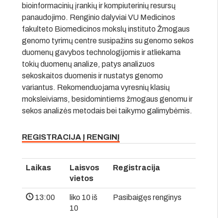
bioinformacinių įrankių ir kompiuterinių resursų
panaudojimo. Renginio dalyviai VU Medicinos
fakulteto Biomedicinos mokslų instituto Žmogaus
genomo tyrimų centre susipažins su genomo sekos
duomenų gavybos technologijomis ir atliekama
tokių duomenų analize, patys analizuos
sekoskaitos duomenis ir nustatys genomo
variantus. Rekomenduojama vyresnių klasių
moksleiviams, besidomintiems žmogaus genomu ir
sekos analizės metodais bei taikymo galimybėmis.
REGISTRACIJA Į RENGINĮ
Laikas
Laisvos
Registracija
vietos
13:00
liko 10 iš
Pasibaigęs renginys
10