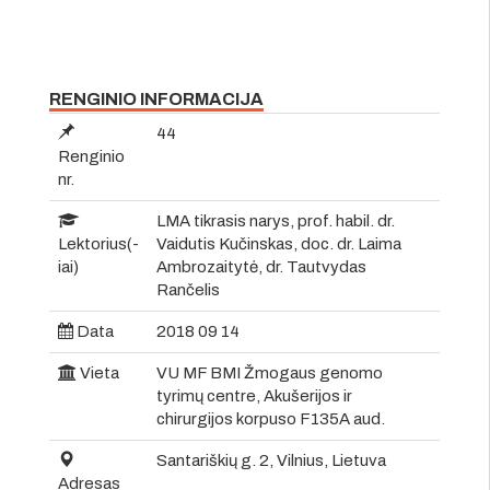
RENGINIO INFORMACIJA
44
Renginio
nr.
LMA tikrasis narys, prof. habil. dr.
Lektorius(-
Vaidutis Kučinskas, doc. dr. Laima
iai)
Ambrozaitytė, dr. Tautvydas
Rančelis
Data
2018 09 14
Vieta
VU MF BMI Žmogaus genomo
tyrimų centre, Akušerijos ir
chirurgijos korpuso F135A aud.
Santariškių g. 2, Vilnius, Lietuva
Adresas