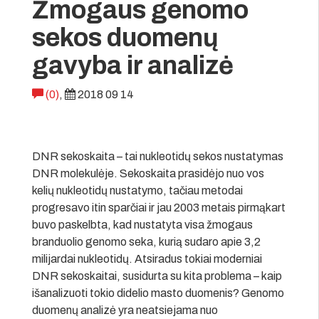
Žmogaus genomo
sekos duomenų
gavyba ir analizė
(0)
,
2018 09 14
DNR sekoskaita – tai nukleotidų sekos nustatymas
DNR molekulėje. Sekoskaita prasidėjo nuo vos
kelių nukleotidų nustatymo, tačiau metodai
progresavo itin sparčiai ir jau 2003 metais pirmąkart
buvo paskelbta, kad nustatyta visa žmogaus
branduolio genomo seka, kurią sudaro apie 3,2
milijardai nukleotidų. Atsiradus tokiai moderniai
DNR sekoskaitai, susidurta su kita problema – kaip
išanalizuoti tokio didelio masto duomenis? Genomo
duomenų analizė yra neatsiejama nuo