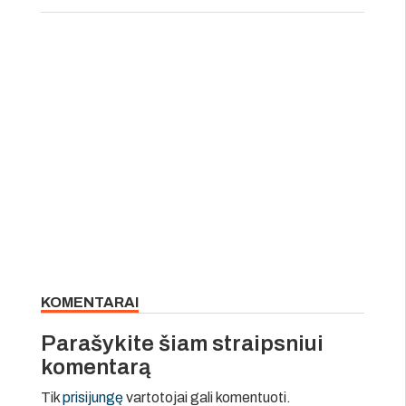
KOMENTARAI
Parašykite šiam straipsniui
komentarą
Tik
prisijungę
vartotojai gali komentuoti.