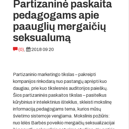
Partizaninė paskaita
pedagogams apie
paauglių mergaičių
seksualumą
(0)
,
2018 09 20
Partizaninio marketingo tikslas – pakreipti
kompanijos rinkodarą nuo pastangų aprėpti kuo
daugiau, prie kuo tikslesnės auditorijos paieškų.
Šios partizaninės paskaitos tikslas – pasitelkus
kūrybinius ir intelektinius išteklius, skleisti mokslinę
informaciją pedagogams tema, kurios mūsų
švietimo sistemoje vengiama. Mokslinis požiūris:
nuo lėlės Barbės poveikio mergaičių seksualizacijai