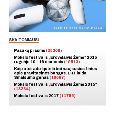
SKAITOMIAUSI
Pasakų prasmė
(35309)
Mokslo festivalis „Erdvėlaivis Žemė” 2015
rugsėjo 10 – 19 dienomis
(19513)
Kaip atsirado ląstelė bei naujausios žinios
apie gravitacines bangas. LRT laida
Smalsumo genas
(16687)
Mokslo festivalis „Erdvėlaivis Žemė 2015“
(13234)
Mokslo festivalis 2017
(11755)