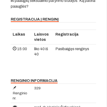
iki paauglių seksualinio patyrimo studijos. Ką patiria
paauglės?
REGISTRACIJA Į RENGINĮ
Laikas
Laisvos
Registracija
vietos
15:00
liko 40 iš
Pasibaigęs renginys
40
RENGINIO INFORMACIJA
329
Renginio
nr.