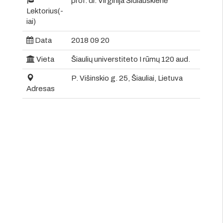
prof. dr. Virginija Šidlauskienė
Lektorius(-
iai)
Data
2018 09 20
Vieta
Šiaulių universtiteto I rūmų 120 aud.
P. Višinskio g. 25, Šiauliai, Lietuva
Adresas