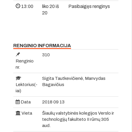
13:00
liko 20 iš
Pasibaigęs renginys
20
RENGINIO INFORMACIJA
310
Renginio
nr.
Sigita Tautkevičienė, Manvydas
Lektorius(-
Bagavičius
iai)
Data
2018 09 13
Vieta
Šiaulių valstybinės kolegijos Verslo ir
technologijų fakulteto II rūmų 305
aud.