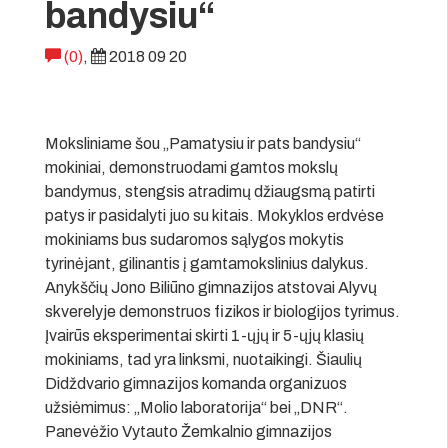
bandysiu“
(0)
,
2018 09 20
Moksliniame šou „Pamatysiu ir pats bandysiu“
mokiniai, demonstruodami gamtos mokslų
bandymus, stengsis atradimų džiaugsmą patirti
patys ir pasidalyti juo su kitais. Mokyklos erdvėse
mokiniams bus sudaromos sąlygos mokytis
tyrinėjant, gilinantis į gamtamokslinius dalykus.
Anykščių Jono Biliūno gimnazijos atstovai Alyvų
skverelyje demonstruos fizikos ir biologijos tyrimus.
Įvairūs eksperimentai skirti 1-ųjų ir 5-ųjų klasių
mokiniams, tad yra linksmi, nuotaikingi. Šiaulių
Didždvario gimnazijos komanda organizuos
užsiėmimus: „Molio laboratorija“ bei „DNR“.
Panevėžio Vytauto Žemkalnio gimnazijos