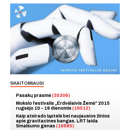
SKAITOMIAUSI
Pasakų prasmė
(35306)
Mokslo festivalis „Erdvėlaivis Žemė” 2015
rugsėjo 10 – 19 dienomis
(19512)
Kaip atsirado ląstelė bei naujausios žinios
apie gravitacines bangas. LRT laida
Smalsumo genas
(16685)