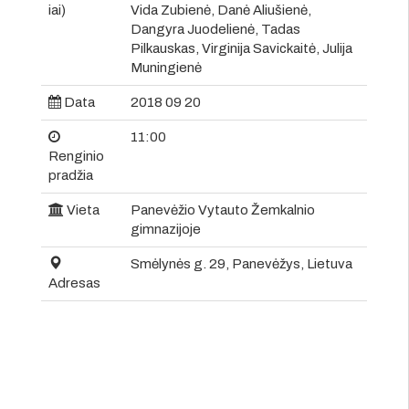
iai)
Vida Zubienė, Danė Aliušienė,
Dangyra Juodelienė, Tadas
Pilkauskas, Virginija Savickaitė, Julija
Muningienė
Data
2018 09 20
11:00
Renginio
pradžia
Vieta
Panevėžio Vytauto Žemkalnio
gimnazijoje
Smėlynės g. 29, Panevėžys, Lietuva
Adresas