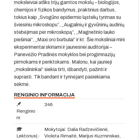
moksleiviai atliks trijų gamtos mokslų – biologijos,
chemijos ir fizikos bandymus, praktinius darbus,
tokius kaip „Svogūno epidermio ląstelių tyrimas su
šviesiniu mikroskopu“, „Augalinių ir gyvūninių audinių
stebėjimas per mikroskopą“, „Magnetinio lauko
piešiniai“, „Maxi oro burbulai“ ir kt. Šie moksliniai mini
eksperimentai skiriami ir jaunesnei auditorijai –
Panevėžio Pradinės mokyklos bei progimnazijų
pirmokams ir penktokams. Malonu, kai jaunieji
„mokslininkai“ siekia tirti, išbandyti, pažinti ir
suprasti. Tik bandant ir tyrinėjant pasiekiama
sėkmė.
RENGINIO INFORMACIJA
346
Renginio
nr.
Mokytojai: Dalia Radzevičienė,
Lektorius(-
Violeta Rimaitė, Marijus Kuzminskas,