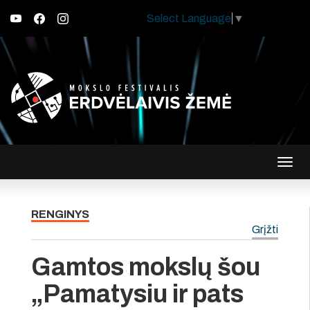
Select Language
▼
Įjungt
navig
RENGINYS
Grįžti
Gamtos mokslų šou
„Pamatysiu ir pats