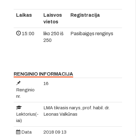
Laikas
Laisvos
Registracija
vietos
15:00
liko 250 iš
Pasibaigęs renginys
250
RENGINIO INFORMACIJA
16
Renginio
nr.
LMA tikrasis narys, prof. habil. dr.
Lektorius(-
Leonas Valkūnas
iai)
Data
2018 09 13