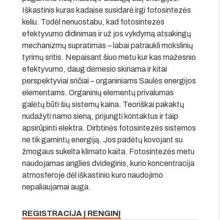
Iškastinis kuras kadaise susidarė irgi fotosintezės
keliu. Todėl nenuostabu, kad fotosintezės
efektyvumo didinimas ir už jos vykdymą atsakingų
mechanizmų supratimas – labai patraukli mokslinių
tyrimų sritis. Nepaisant šiuo metu kur kas mažesnio
efektyvumo, daug dėmesio skiriama ir kitai
perspektyviai sričiai – organiniams Saulės energijos
elementams. Organinių elementų privalumas
galėtų būti šių sistemų kaina. Teoriškai pakaktų
nudažyti namo sieną, prijungti kontaktus ir taip
apsirūpinti elektra. Dirbtinės fotosintezės sistemos
ne tik gamintų energiją. Jos padėtų kovojant su
žmogaus sukelta klimato kaita. Fotosintezės metu
naudojamas anglies dvideginis, kurio koncentracija
atmosferoje dėl iškastinio kuro naudojimo
nepaliaujamai auga.
REGISTRACIJA Į RENGINĮ