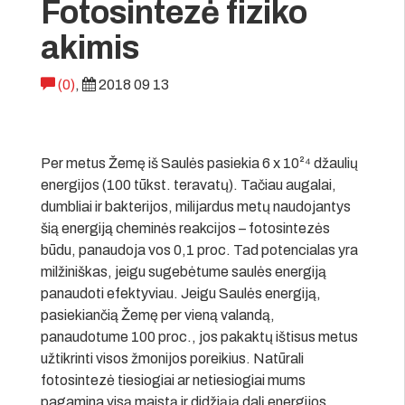
Fotosintezė fiziko
akimis
(0)
,
2018 09 13
Per metus Žemę iš Saulės pasiekia 6 x 10²⁴ džaulių
energijos (100 tūkst. teravatų). Tačiau augalai,
dumbliai ir bakterijos, milijardus metų naudojantys
šią energiją cheminės reakcijos – fotosintezės
būdu, panaudoja vos 0,1 proc. Tad potencialas yra
milžiniškas, jeigu sugebėtume saulės energiją
panaudoti efektyviau. Jeigu Saulės energiją,
pasiekiančią Žemę per vieną valandą,
panaudotume 100 proc., jos pakaktų ištisus metus
užtikrinti visos žmonijos poreikius. Natūrali
fotosintezė tiesiogiai ar netiesiogiai mums
pagamina visą maistą ir didžiąją dalį energijos.