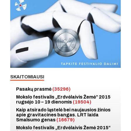
SKAITOMIAUSI
Pasakų prasmė
(35296)
Mokslo festivalis „Erdvėlaivis Žemė” 2015
rugsėjo 10 – 19 dienomis
(19504)
Kaip atsirado ląstelė bei naujausios žinios
apie gravitacines bangas. LRT laida
Smalsumo genas
(16679)
Mokslo festivalis „Erdvėlaivis Žemė 2015“