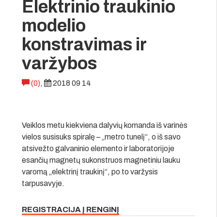
Elektrinio traukinio
modelio
konstravimas ir
varžybos
(0)
,
2018 09 14
Veiklos metu kiekviena dalyvių komanda iš varinės
vielos susisuks spiralę – „metro tunelį“, o iš savo
atsivežto galvaninio elemento ir laboratorijoje
esančių magnetų sukonstruos magnetiniu lauku
varomą „elektrinį traukinį“, po to varžysis
tarpusavyje.
REGISTRACIJA Į RENGINĮ