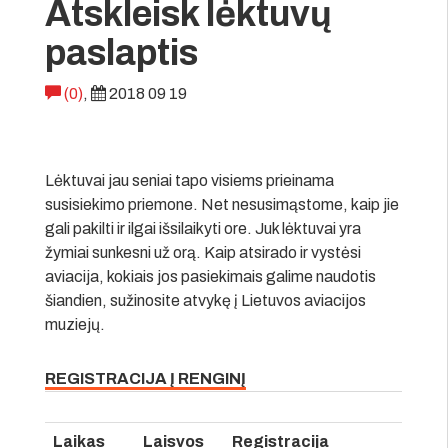
Atskleisk lėktuvų
paslaptis
(0)
,
2018 09 19
Lėktuvai jau seniai tapo visiems prieinama
susisiekimo priemone. Net nesusimąstome, kaip jie
gali pakilti ir ilgai išsilaikyti ore. Juk lėktuvai yra
žymiai sunkesni už orą. Kaip atsirado ir vystėsi
aviacija, kokiais jos pasiekimais galime naudotis
šiandien, sužinosite atvykę į Lietuvos aviacijos
muziejų.
REGISTRACIJA Į RENGINĮ
Laikas
Laisvos
Registracija