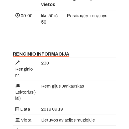
vietos
09:00
liko 50 iš
Pasibaigęs renginys
50
RENGINIO INFORMACIJA
230
Renginio
nr.
Remigijus Jankauskas
Lektorius(-
iai)
Data
2018 09 19
Vieta
Lietuvos aviacijos muziejuje