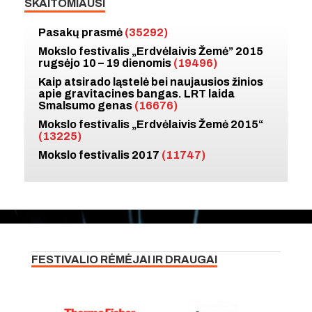
SKAITOMIAUSI
Pasakų prasmė
(35292)
Mokslo festivalis „Erdvėlaivis Žemė” 2015
rugsėjo 10 – 19 dienomis
(19496)
Kaip atsirado ląstelė bei naujausios žinios
apie gravitacines bangas. LRT laida
Smalsumo genas
(16676)
Mokslo festivalis „Erdvėlaivis Žemė 2015“
(13225)
Mokslo festivalis 2017
(11747)
FESTIVALIO RĖMĖJAI IR DRAUGAI