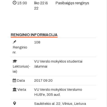
15:00
liko 22 iš
Pasibaigęs renginys
22
RENGINIO INFORMACIJA
108
Renginio
nr.
VU Verslo mokyklos studentai
Lektorius(-
/alumnai
iai)
Data
2017 09 20
Vieta
VU Verslo mokyklos Verslumo
HUB'e, 305 aud.
Saulėtekio al. 22, Vilnius, Lietuva