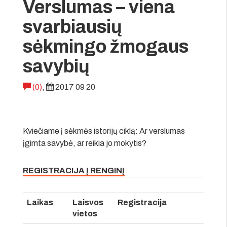
Verslumas – viena
svarbiausių
sėkmingo žmogaus
savybių
(0)
,
2017 09 20
Kviečiame į sėkmės istorijų ciklą: Ar verslumas
įgimta savybė, ar reikia jo mokytis?
REGISTRACIJA Į RENGINĮ
Laikas
Laisvos
Registracija
vietos