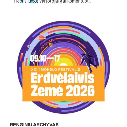
Tik
prisijungę
vartotojai gali komentuoti.
RENGINIŲ ARCHYVAS