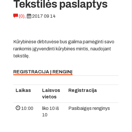
Tekstilės paslaptys
(0)
,
2017 09 14
Kūrybinėse dirbtuvėse bus galima pamėginti savo
rankomis įgyvendinti kūrybines mintis, naudojant
tekstilę.
REGISTRACIJA Į RENGINĮ
Laikas
Laisvos
Registracija
vietos
10:00
liko 10 iš
Pasibaigęs renginys
10