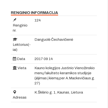
RENGINIO INFORMACIJA
124
Renginio
nr.
Danguolė Čechavičienė
Lektorius(-
iai)
Data
2017 09 14
Vieta
Kauno kolegijos Justinio Vienožinskio
menų fakulteto keramikos studijoje
(įėjimas į kiemą per A.Mackevičiaus g.
27)
K.Šklėrio g. 1, Kaunas, Lietuva
Adresas