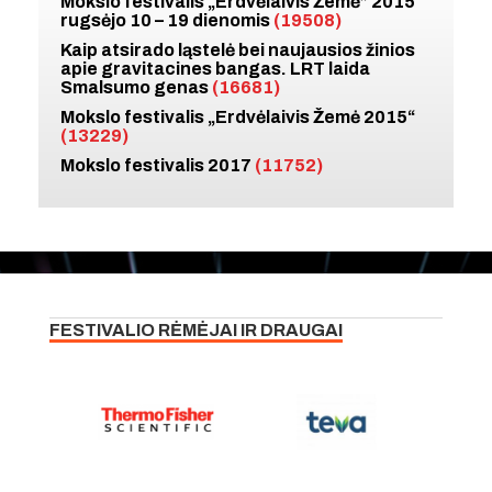
Mokslo festivalis „Erdvėlaivis Žemė” 2015
rugsėjo 10 – 19 dienomis
(19508)
Kaip atsirado ląstelė bei naujausios žinios
apie gravitacines bangas. LRT laida
Smalsumo genas
(16681)
Mokslo festivalis „Erdvėlaivis Žemė 2015“
(13229)
Mokslo festivalis 2017
(11752)
FESTIVALIO RĖMĖJAI IR DRAUGAI