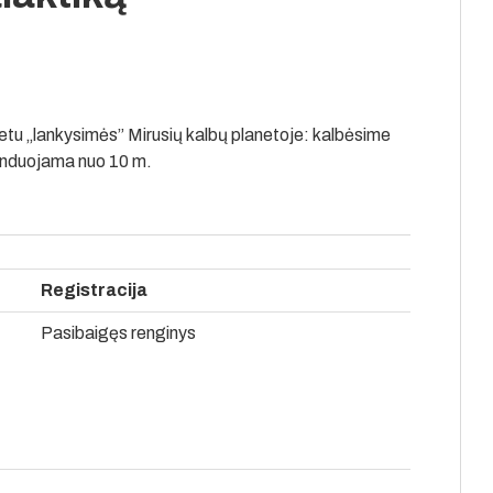
metu „lankysimės” Mirusių kalbų planetoje: kalbėsime
menduojama nuo 10 m.
Registracija
Pasibaigęs renginys