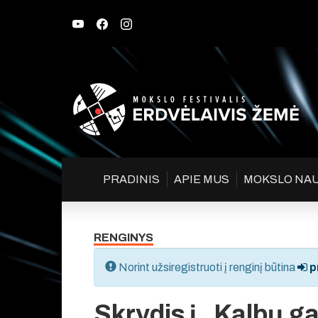
PRADINIS
APIE MUS
MOKSLO NA
RENGINYS
Norint užsiregistruoti į renginį būtina
pr
Skrydis į „Kalbų ga