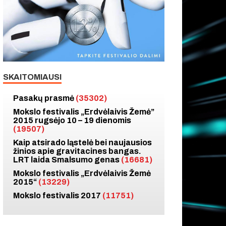
SKAITOMIAUSI
Pasakų prasmė
(35302)
Mokslo festivalis „Erdvėlaivis Žemė”
2015 rugsėjo 10 – 19 dienomis
(19507)
Kaip atsirado ląstelė bei naujausios
žinios apie gravitacines bangas.
LRT laida Smalsumo genas
(16681)
Mokslo festivalis „Erdvėlaivis Žemė
2015“
(13229)
Mokslo festivalis 2017
(11751)