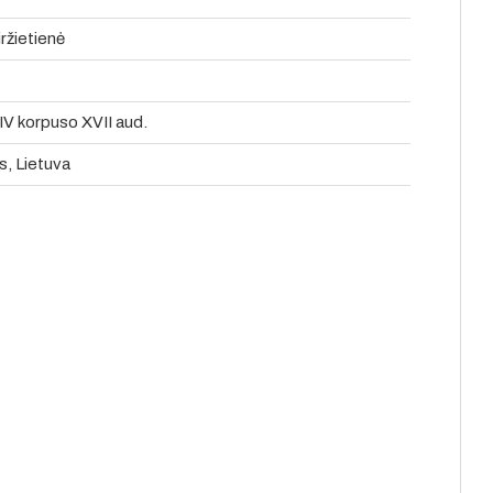
iržietienė
IV korpuso XVII aud.
s, Lietuva