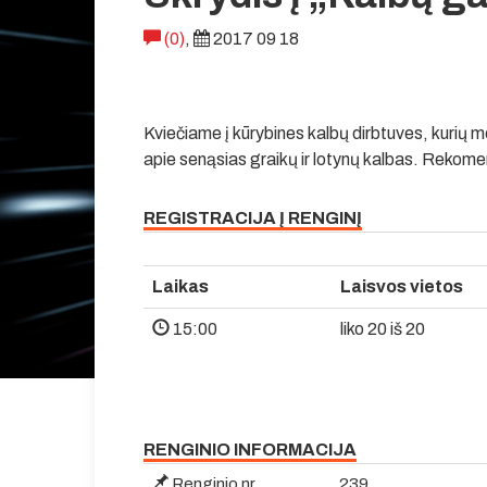
(0)
,
2017 09 18
Kviečiame į kūrybines kalbų dirbtuves, kurių 
apie senąsias graikų ir lotynų kalbas. Reko
REGISTRACIJA Į RENGINĮ
Laikas
Laisvos vietos
15:00
liko 20 iš 20
RENGINIO INFORMACIJA
Renginio nr.
239