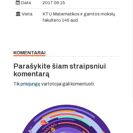
Data
2017 09 15
Vieta
KTU Matematikos ir gamtos mokslų
fakulteto 145 aud.
KOMENTARAI
Parašykite šiam straipsniui
komentarą
Tik
prisijungę
vartotojai gali komentuoti.