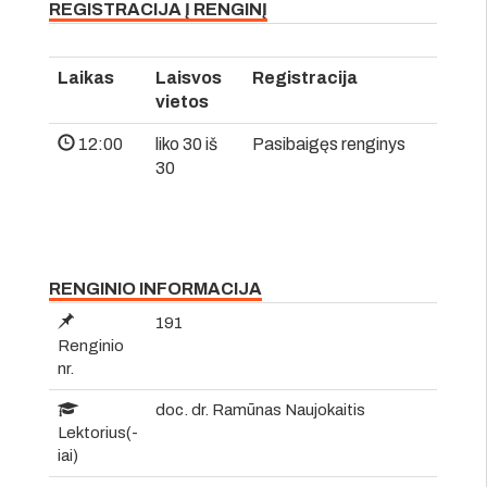
REGISTRACIJA Į RENGINĮ
Laikas
Laisvos
Registracija
vietos
12:00
liko 30 iš
Pasibaigęs renginys
30
RENGINIO INFORMACIJA
191
Renginio
nr.
doc. dr. Ramūnas Naujokaitis
Lektorius(-
iai)