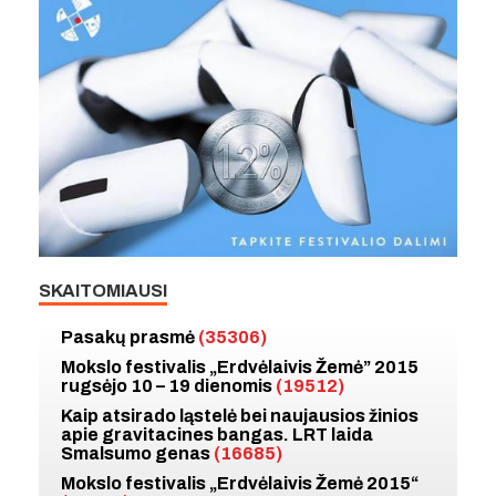
SKAITOMIAUSI
Pasakų prasmė
(35306)
Mokslo festivalis „Erdvėlaivis Žemė” 2015
rugsėjo 10 – 19 dienomis
(19512)
Kaip atsirado ląstelė bei naujausios žinios
apie gravitacines bangas. LRT laida
Smalsumo genas
(16685)
Mokslo festivalis „Erdvėlaivis Žemė 2015“