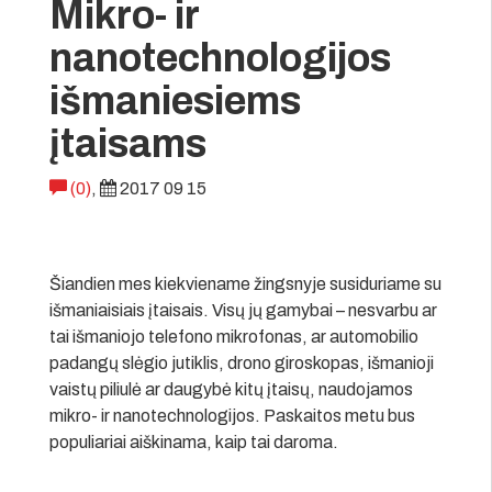
Mikro- ir
nanotechnologijos
išmaniesiems
įtaisams
(0)
,
2017 09 15
Šiandien mes kiekviename žingsnyje susiduriame su
išmaniaisiais įtaisais. Visų jų gamybai – nesvarbu ar
tai išmaniojo telefono mikrofonas, ar automobilio
padangų slėgio jutiklis, drono giroskopas, išmanioji
vaistų piliulė ar daugybė kitų įtaisų, naudojamos
mikro- ir nanotechnologijos. Paskaitos metu bus
populiariai aiškinama, kaip tai daroma.