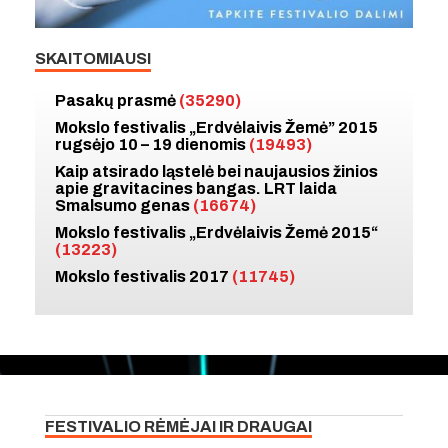
SKAITOMIAUSI
Pasakų prasmė
(35290)
Mokslo festivalis „Erdvėlaivis Žemė” 2015
rugsėjo 10 – 19 dienomis
(19493)
Kaip atsirado ląstelė bei naujausios žinios
apie gravitacines bangas. LRT laida
Smalsumo genas
(16674)
Mokslo festivalis „Erdvėlaivis Žemė 2015“
(13223)
Mokslo festivalis 2017
(11745)
FESTIVALIO RĖMĖJAI IR DRAUGAI