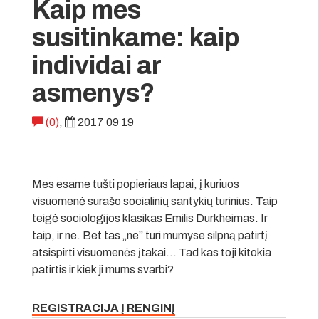
Kaip mes
susitinkame: kaip
individai ar
asmenys?
(0)
,
2017 09 19
Mes esame tušti popieriaus lapai, į kuriuos
visuomenė surašo socialinių santykių turinius. Taip
teigė sociologijos klasikas Emilis Durkheimas. Ir
taip, ir ne. Bet tas „ne” turi mumyse silpną patirtį
atsispirti visuomenės įtakai… Tad kas toji kitokia
patirtis ir kiek ji mums svarbi?
REGISTRACIJA Į RENGINĮ