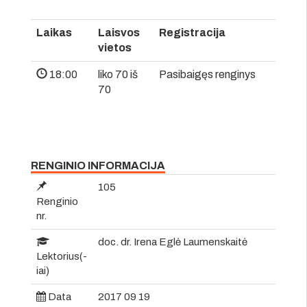
Laikas
Laisvos
Registracija
vietos
18:00
liko 70 iš
Pasibaigęs renginys
70
RENGINIO INFORMACIJA
105
Renginio
nr.
doc. dr. Irena Eglė Laumenskaitė
Lektorius(-
iai)
Data
2017 09 19