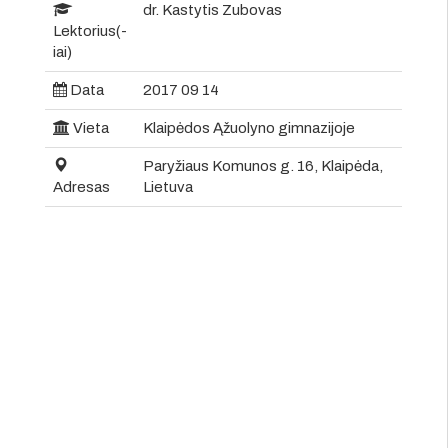
dr. Kastytis Zubovas
Lektorius(-
iai)
Data
2017 09 14
Vieta
Klaipėdos Ąžuolyno gimnazijoje
Paryžiaus Komunos g. 16, Klaipėda,
Adresas
Lietuva