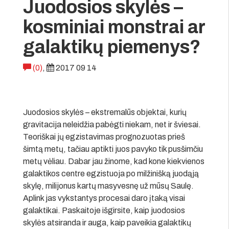
Juodosios skylės –
kosminiai monstrai ar
galaktikų piemenys?
(0)
,
2017 09 14
Juodosios skylės – ekstremalūs objektai, kurių
gravitacija neleidžia pabėgti niekam, net ir šviesai.
Teoriškai jų egzistavimas prognozuotas prieš
šimtą metų, tačiau aptikti juos pavyko tik pusšimčiu
metų vėliau. Dabar jau žinome, kad kone kiekvienos
galaktikos centre egzistuoja po milžinišką juodąją
skylę, milijonus kartų masyvesnę už mūsų Saulę.
Aplink jas vykstantys procesai daro įtaką visai
galaktikai. Paskaitoje išgirsite, kaip juodosios
skylės atsiranda ir auga, kaip paveikia galaktikų