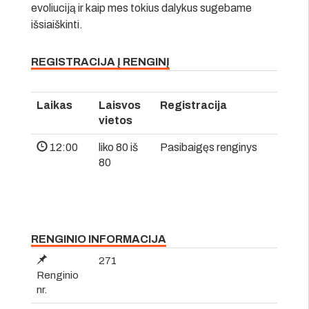
evoliuciją ir kaip mes tokius dalykus sugebame
išsiaiškinti.
REGISTRACIJA Į RENGINĮ
Laikas
Laisvos
Registracija
vietos
12:00
liko 80 iš
Pasibaigęs renginys
80
RENGINIO INFORMACIJA
271
Renginio
nr.