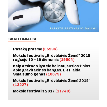
SKAITOMIAUSI
Pasakų prasmė
(35296)
Mokslo festivalis „Erdvėlaivis Žemė” 2015
rugsėjo 10 – 19 dienomis
(19504)
Kaip atsirado ląstelė bei naujausios žinios
apie gravitacines bangas. LRT laida
Smalsumo genas
(16679)
Mokslo festivalis „Erdvėlaivis Žemė 2015“
(13227)
Mokslo festivalis 2017
(11749)