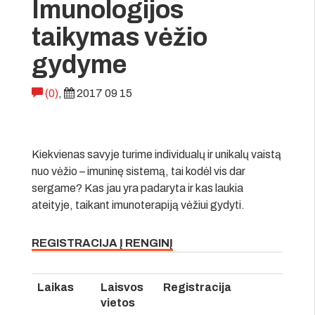
Imunologijos
taikymas vėžio
gydyme
(0)
,
2017 09 15
Kiekvienas savyje turime individualų ir unikalų vaistą
nuo vėžio – imuninę sistemą, tai kodėl vis dar
sergame? Kas jau yra padaryta ir kas laukia
ateityje, taikant imunoterapiją vėžiui gydyti.
REGISTRACIJA Į RENGINĮ
Laikas
Laisvos
Registracija
vietos