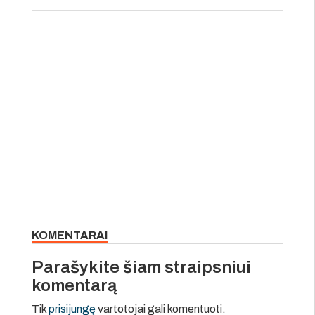
KOMENTARAI
Parašykite šiam straipsniui
komentarą
Tik
prisijungę
vartotojai gali komentuoti.