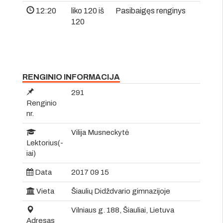
12:20
liko 120 iš
Pasibaigęs renginys
120
RENGINIO INFORMACIJA
291
Renginio
nr.
Vilija Musneckytė
Lektorius(-
iai)
Data
2017 09 15
Vieta
Šiaulių Didždvario gimnazijoje
Vilniaus g. 188, Šiauliai, Lietuva
Adresas