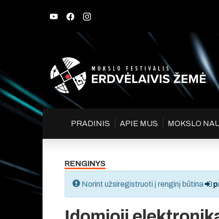
PRADINIS
APIE MUS
MOKSLO NA
RENGINYS
Norint užsiregistruoti į renginį būtina
pr
Įdomioji elektronik