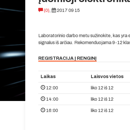
(0)
,
2017 09 15
Laboratorinio darbo metu sužinokite, kas yra el
signalus iš arčiau. Rekomenduojama 9-12 kla
REGISTRACIJA Į RENGINĮ
Laikas
Laisvos vietos
12:00
liko 12 iš 12
14:00
liko 12 iš 12
16:00
liko 12 iš 12