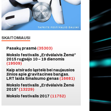
SKAITOMIAUSI
Pasakų prasmė
(35303)
Mokslo festivalis „Erdvėlaivis Žemė”
2015 rugsėjo 10 – 19 dienomis
(19509)
Kaip atsirado ląstelė bei naujausios
žinios apie gravitacines bangas.
LRT laida Smalsumo genas
(16681)
Mokslo festivalis „Erdvėlaivis Žemė
2015“
(13229)
Mokslo festivalis 2017
(11752)