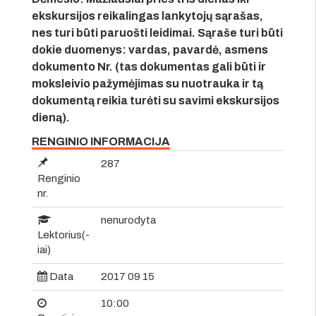
ekskursijos reikalingas lankytojų sąrašas,
nes turi būti paruošti leidimai. Sąraše turi būti
dokie duomenys: vardas, pavardė, asmens
dokumento Nr. (tas dokumentas gali būti ir
moksleivio pažymėjimas su nuotrauka ir tą
dokumentą reikia turėti su savimi ekskursijos
dieną).
RENGINIO INFORMACIJA
287
Renginio
nr.
nenurodyta
Lektorius(-
iai)
Data
2017 09 15
10:00