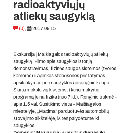
radioaktyviųjų
atliekų saugyklą
(0)
,
2017 09 15
Ekskursija į Maišiagalos radioaktyviųjų atliekų
saugyklą. Filmo apie saugyklos istoriją
demonstravimas, fizinės saugos sistemos (tvoros,
kameros) ir aplinkos stebėsenos pristatymas,
apsilankymas prie saugyklos apsauginio kaupo.
Skirta moksleivių klasėms, į kurių mokymo
programą įeina fizika (nuo 7 kl.). Renginio trukmė –
apie 1,5 val. Susitikimo vieta – Maišiagalos
miestelyje, „Maxima” parduotuvės automobilių
stovėjimo aikštelėje, iš ten palydėtume iki
saugyklos.
Dėmesio: Mažiausiai prieš tris dienas iki