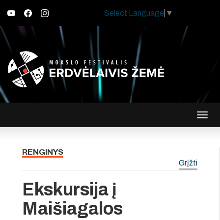
Select Language
▼
Įjungt
navig
RENGINYS
Grįžti
Ekskursija į
Maišiagalos