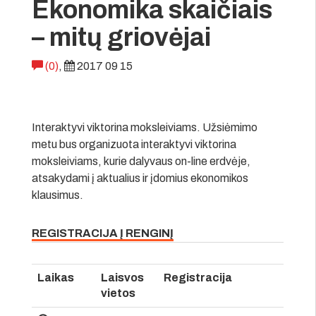
Ekonomika skaičiais
– mitų griovėjai
(0)
,
2017 09 15
Interaktyvi viktorina moksleiviams. Užsiėmimo
metu bus organizuota interaktyvi viktorina
moksleiviams, kurie dalyvaus on-line erdvėje,
atsakydami į aktualius ir įdomius ekonomikos
klausimus.
REGISTRACIJA Į RENGINĮ
Laikas
Laisvos
Registracija
vietos