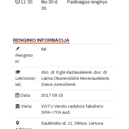
11:30
liko 30 iš
Pasibaigęs renginys
30
RENGINIO INFORMACIJA
68
Renginio
nr.
doc. dr. Eglė Kazlauskienė, doc. dr.
Lektorius(-
Laima Okunevičiūtė Neverauskienė,
iai)
Daiva Jurevičienė
Data
2017 09 15
Vieta
VGTU Verslo vadybos fakulteto
SRK-I 704 aud.
Saulėtekio al. 11, Vilnius, Lietuva