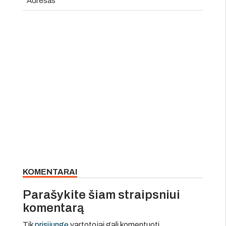
Adresas
KOMENTARAI
Parašykite šiam straipsniui
komentarą
Tik
prisijungę
vartotojai gali komentuoti.