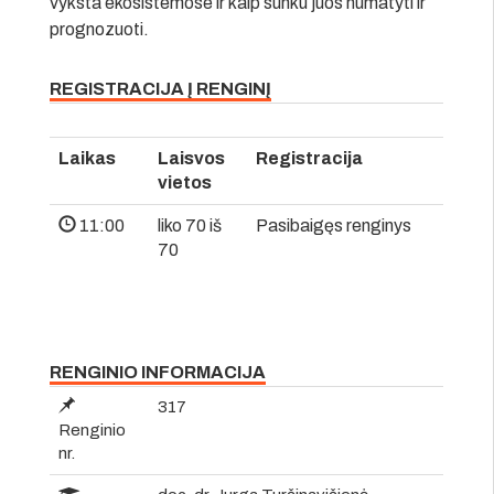
vyksta ekosistemose ir kaip sunku juos numatyti ir
prognozuoti.
REGISTRACIJA Į RENGINĮ
Laikas
Laisvos
Registracija
vietos
11:00
liko 70 iš
Pasibaigęs renginys
70
RENGINIO INFORMACIJA
317
Renginio
nr.