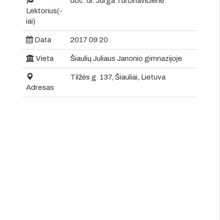
doc. dr. Jurga Turčinavičienė
Lektorius(-
iai)
Data
2017 09 20
Vieta
Šiaulių Juliaus Janonio gimnazijoje
Tilžės g. 137, Šiauliai, Lietuva
Adresas