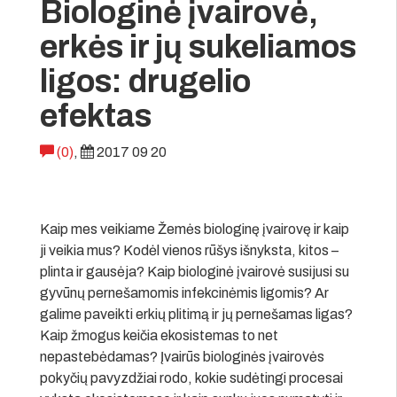
Biologinė įvairovė,
erkės ir jų sukeliamos
ligos: drugelio
efektas
(0)
,
2017 09 20
Kaip mes veikiame Žemės biologinę įvairovę ir kaip
ji veikia mus? Kodėl vienos rūšys išnyksta, kitos –
plinta ir gausėja? Kaip biologinė įvairovė susijusi su
gyvūnų pernešamomis infekcinėmis ligomis? Ar
galime paveikti erkių plitimą ir jų pernešamas ligas?
Kaip žmogus keičia ekosistemas to net
nepastebėdamas? Įvairūs biologinės įvairovės
pokyčių pavyzdžiai rodo, kokie sudėtingi procesai