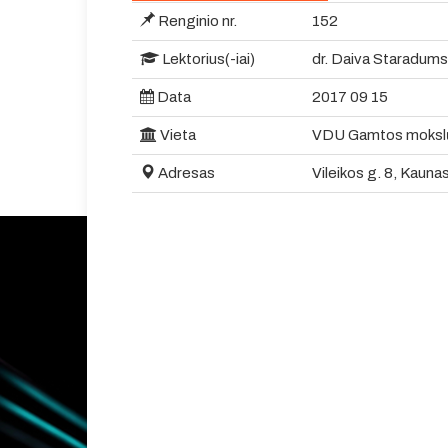
Renginio nr.
152
Lektorius(-iai)
dr. Daiva Staradums
Data
2017 09 15
Vieta
VDU Gamtos mokslų f
Adresas
Vileikos g. 8, Kauna