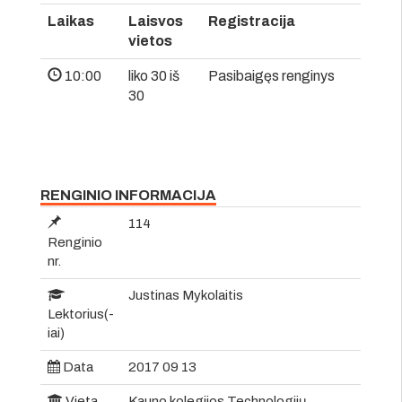
Laikas
Laisvos
Registracija
vietos
10:00
liko 30 iš
Pasibaigęs renginys
30
RENGINIO INFORMACIJA
114
Renginio
nr.
Justinas Mykolaitis
Lektorius(-
iai)
Data
2017 09 13
Vieta
Kauno kolegijos Technologijų