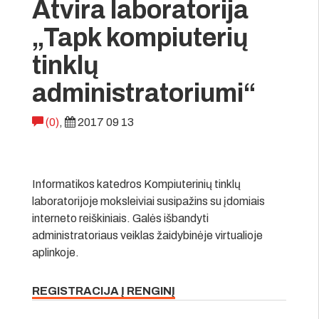
Atvira laboratorija
„Tapk kompiuterių
tinklų
administratoriumi“
(0)
,
2017 09 13
Informatikos katedros Kompiuterinių tinklų
laboratorijoje moksleiviai susipažins su įdomiais
interneto reiškiniais. Galės išbandyti
administratoriaus veiklas žaidybinėje virtualioje
aplinkoje.
REGISTRACIJA Į RENGINĮ