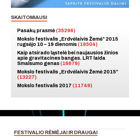
SKAITOMIAUSI
Pasakų prasmė
(35296)
Mokslo festivalis „Erdvėlaivis Žemė” 2015
rugsėjo 10 – 19 dienomis
(19504)
Kaip atsirado ląstelė bei naujausios žinios
apie gravitacines bangas. LRT laida
Smalsumo genas
(16679)
Mokslo festivalis „Erdvėlaivis Žemė 2015“
(13227)
Mokslo festivalis 2017
(11749)
FESTIVALIO RĖMĖJAI IR DRAUGAI