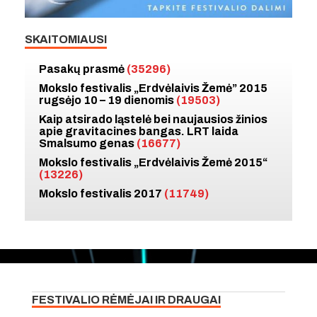
SKAITOMIAUSI
Pasakų prasmė
(35296)
Mokslo festivalis „Erdvėlaivis Žemė” 2015
rugsėjo 10 – 19 dienomis
(19503)
Kaip atsirado ląstelė bei naujausios žinios
apie gravitacines bangas. LRT laida
Smalsumo genas
(16677)
Mokslo festivalis „Erdvėlaivis Žemė 2015“
(13226)
Mokslo festivalis 2017
(11749)
FESTIVALIO RĖMĖJAI IR DRAUGAI