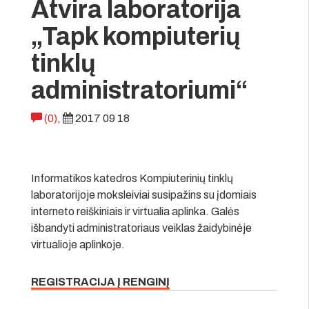
Atvira laboratorija
„Tapk kompiuterių
tinklų
administratoriumi“
(0)
,
2017 09 18
Informatikos katedros Kompiuterinių tinklų
laboratorijoje moksleiviai susipažins su įdomiais
interneto reiškiniais ir virtualia aplinka. Galės
išbandyti administratoriaus veiklas žaidybinėje
virtualioje aplinkoje.
REGISTRACIJA Į RENGINĮ