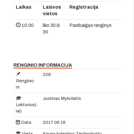
Laikas
Laisvos
Registracija
vietos
10:00
liko 30 iš
Pasibaigęs renginys
30
RENGINIO INFORMACIJA
228
Renginio
nr.
Justinas Mykolaitis
Lektorius(-
iai)
Data
2017 09 18
Vieta
Kauno kolegijos Technologijų