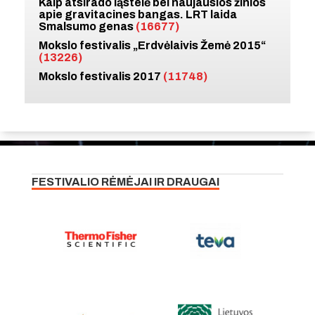
Kaip atsirado ląstelė bei naujausios žinios
apie gravitacines bangas. LRT laida
Smalsumo genas
(16677)
Mokslo festivalis „Erdvėlaivis Žemė 2015“
(13226)
Mokslo festivalis 2017
(11748)
FESTIVALIO RĖMĖJAI IR DRAUGAI