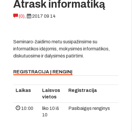
Atrask informatiką
(0)
,
2017 09 14
Seminaro-žaidimo metu susipažinsime su
informatikos idėjomis, mokysimės informatikos,
diskutuosime ir dalysimės patirtimi.
REGISTRACIJA Į RENGINĮ
Laikas
Laisvos
Registracija
vietos
10:00
liko 10 iš
Pasibaigęs renginys
10