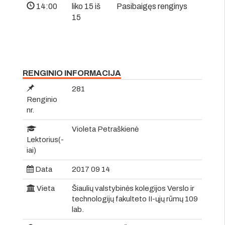
14:00
liko 15 iš
Pasibaigęs renginys
15
RENGINIO INFORMACIJA
281
Renginio
nr.
Violeta Petraškienė
Lektorius(-
iai)
Data
2017 09 14
Vieta
Šiaulių valstybinės kolegijos Verslo ir
technologijų fakulteto II-ųjų rūmų 109
lab.