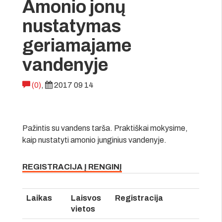
Amonio jonų
nustatymas
geriamajame
vandenyje
(0)
,
2017 09 14
Pažintis su vandens tarša. Praktiškai mokysime,
kaip nustatyti amonio junginius vandenyje.
REGISTRACIJA Į RENGINĮ
Laikas
Laisvos
Registracija
vietos