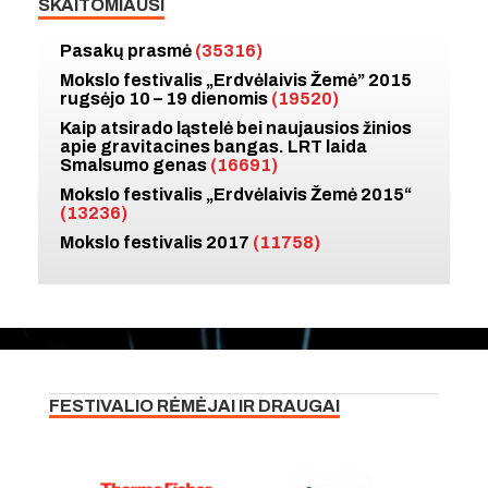
SKAITOMIAUSI
Pasakų prasmė
(35316)
Mokslo festivalis „Erdvėlaivis Žemė” 2015
rugsėjo 10 – 19 dienomis
(19520)
Kaip atsirado ląstelė bei naujausios žinios
apie gravitacines bangas. LRT laida
Smalsumo genas
(16691)
Mokslo festivalis „Erdvėlaivis Žemė 2015“
(13236)
Mokslo festivalis 2017
(11758)
FESTIVALIO RĖMĖJAI IR DRAUGAI