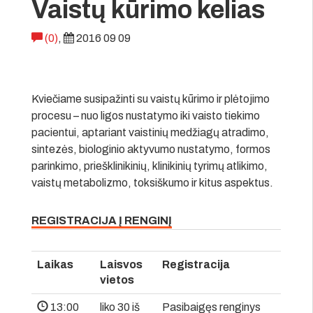
Vaistų kūrimo kelias
(0)
,
2016 09 09
Kviečiame susipažinti su vaistų kūrimo ir plėtojimo
procesu – nuo ligos nustatymo iki vaisto tiekimo
pacientui, aptariant vaistinių medžiagų atradimo,
sintezės, biologinio aktyvumo nustatymo, formos
parinkimo, priešklinikinių, klinikinių tyrimų atlikimo,
vaistų metabolizmo, toksiškumo ir kitus aspektus.
REGISTRACIJA Į RENGINĮ
Laikas
Laisvos
Registracija
vietos
13:00
liko 30 iš
Pasibaigęs renginys