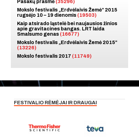
Pasakų prasmė
(35296)
Mokslo festivalis „Erdvėlaivis Žemė” 2015
rugsėjo 10 – 19 dienomis
(19503)
Kaip atsirado ląstelė bei naujausios žinios
apie gravitacines bangas. LRT laida
Smalsumo genas
(16677)
Mokslo festivalis „Erdvėlaivis Žemė 2015“
(13226)
Mokslo festivalis 2017
(11749)
FESTIVALIO RĖMĖJAI IR DRAUGAI