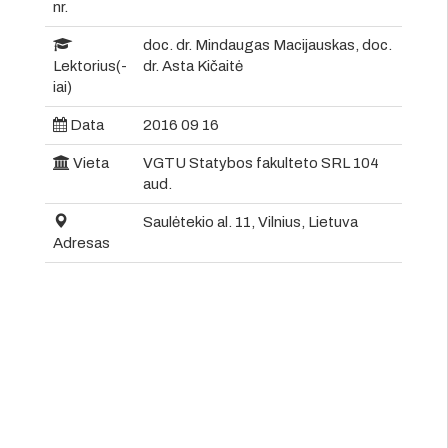
nr.
doc. dr. Mindaugas Macijauskas, doc.
Lektorius(-
dr. Asta Kičaitė
iai)
Data
2016 09 16
Vieta
VGTU Statybos fakulteto SRL 104
aud.
Saulėtekio al. 11, Vilnius, Lietuva
Adresas