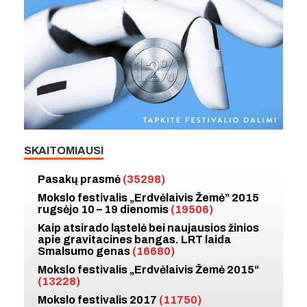
SKAITOMIAUSI
Pasakų prasmė
(35298)
Mokslo festivalis „Erdvėlaivis Žemė” 2015
rugsėjo 10 – 19 dienomis
(19506)
Kaip atsirado ląstelė bei naujausios žinios
apie gravitacines bangas. LRT laida
Smalsumo genas
(16680)
Mokslo festivalis „Erdvėlaivis Žemė 2015“
(13228)
Mokslo festivalis 2017
(11750)