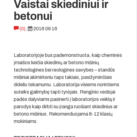
Vaistai skiediniui ir
betonui
(0)
,
2016 09 16
Laboratorijoje bus pademonstruota, kaip cheminės
įmaišos keičia skiedinių ar betono mišinių
technologines bei reologines savybes – standūs
mišiniai akimirksniu taps takiais, pasižyminčiais
dideliu tekamumu. Laboratorija visiems norintiems
suteiks galimybę tapti tyrėjais. Renginio vedėjai
padės dalyviams pasinerti į laboratorijos veiklą ir
parodys kaip dirbti su įranga ruošiant skiedinius ar
betono mišinius. Rekomenduojama 8-12 klasių
mokiniams.