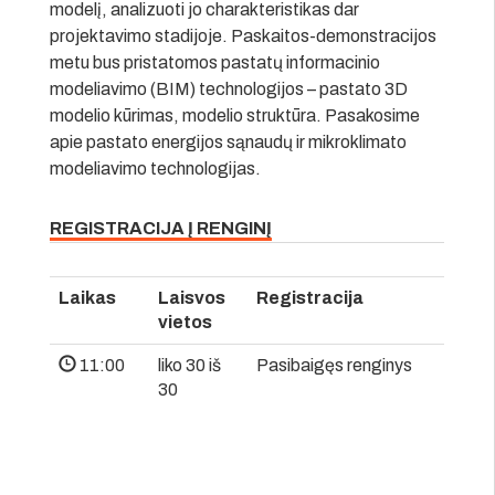
modelį, analizuoti jo charakteristikas dar
projektavimo stadijoje. Paskaitos-demonstracijos
metu bus pristatomos pastatų informacinio
modeliavimo (BIM) technologijos – pastato 3D
modelio kūrimas, modelio struktūra. Pasakosime
apie pastato energijos sąnaudų ir mikroklimato
modeliavimo technologijas.
REGISTRACIJA Į RENGINĮ
Laikas
Laisvos
Registracija
vietos
11:00
liko 30 iš
Pasibaigęs renginys
30