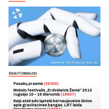
SKAITOMIAUSI
Pasakų prasmė
(35300)
Mokslo festivalis „Erdvėlaivis Žemė” 2015
rugsėjo 10 – 19 dienomis
(19507)
Kaip atsirado ląstelė bei naujausios žinios
apie gravitacines bangas. LRT laida