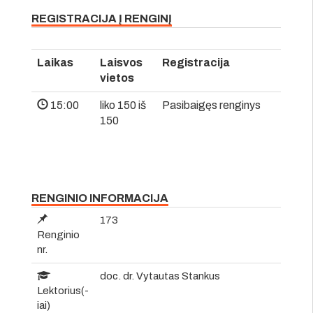
REGISTRACIJA Į RENGINĮ
Laikas
Laisvos
Registracija
vietos
15:00
liko 150 iš
Pasibaigęs renginys
150
RENGINIO INFORMACIJA
173
Renginio
nr.
doc. dr. Vytautas Stankus
Lektorius(-
iai)