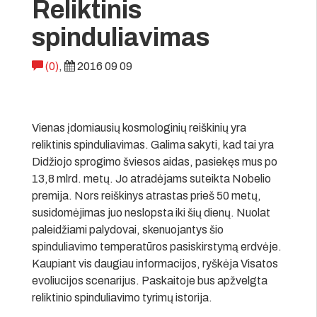
Reliktinis
spinduliavimas
(0)
,
2016 09 09
Vienas įdomiausių kosmologinių reiškinių yra
reliktinis spinduliavimas. Galima sakyti, kad tai yra
Didžiojo sprogimo šviesos aidas, pasiekęs mus po
13,8 mlrd. metų. Jo atradėjams suteikta Nobelio
premija. Nors reiškinys atrastas prieš 50 metų,
susidomėjimas juo neslopsta iki šių dienų. Nuolat
paleidžiami palydovai, skenuojantys šio
spinduliavimo temperatūros pasiskirstymą erdvėje.
Kaupiant vis daugiau informacijos, ryškėja Visatos
evoliucijos scenarijus. Paskaitoje bus apžvelgta
reliktinio spinduliavimo tyrimų istorija.