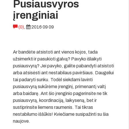
Pusiausvyros
įrenginiai
(0)
,
2016 09 09
Ar bandėte atsistoti ant vienos kojos, tada
užsimerkti ir pasukioti galvą? Pavyko išlaikyti
pusiausvyrą? Jei pavyko, galite pabandyti atsistoti
arba atsisėsti ant nestabilaus paviršiaus. Daugeliui
tai padaryti sunku. Todėl siekdami lavinti
pusiausvyrą sukūrėme įrenginį, primenantį valtį
arba baidarę. Ant šio įrenginio pagerinsite ne tik
pusiausvyrą, koordinaciją, laikyseną, bet ir
sustiprinsite liemens raumenis. Tai tikras
nestabilumo iššūkis! Kviečiame susipažinti su šia
naujove.