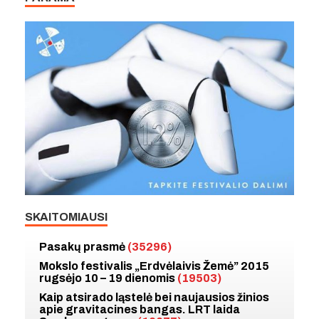
SKAITOMIAUSI
Pasakų prasmė
(35296)
Mokslo festivalis „Erdvėlaivis Žemė” 2015
rugsėjo 10 – 19 dienomis
(19503)
Kaip atsirado ląstelė bei naujausios žinios
apie gravitacines bangas. LRT laida