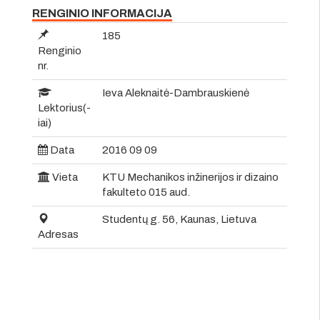
RENGINIO INFORMACIJA
185
Renginio
nr.
Ieva Aleknaitė-Dambrauskienė
Lektorius(-
iai)
Data
2016 09 09
Vieta
KTU Mechanikos inžinerijos ir dizaino
fakulteto 015 aud.
Studentų g. 56, Kaunas, Lietuva
Adresas