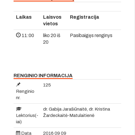
Laikas
Laisvos
Registracija
vietos
11:00
liko 20 iš
Pasibaigęs renginys
20
RENGINIO INFORMACIJA
125
Renginio
nr.
dr. Gabija Jarašiūnaitė, dr. Kristina
Lektorius(-
Žardeckaitė-Matulaitienė
iai)
Data
2016 09 09