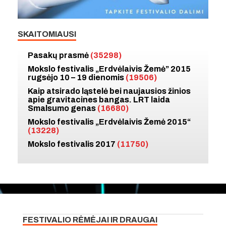
SKAITOMIAUSI
Pasakų prasmė
(35298)
Mokslo festivalis „Erdvėlaivis Žemė” 2015
rugsėjo 10 – 19 dienomis
(19506)
Kaip atsirado ląstelė bei naujausios žinios
apie gravitacines bangas. LRT laida
Smalsumo genas
(16680)
Mokslo festivalis „Erdvėlaivis Žemė 2015“
(13228)
Mokslo festivalis 2017
(11750)
FESTIVALIO RĖMĖJAI IR DRAUGAI