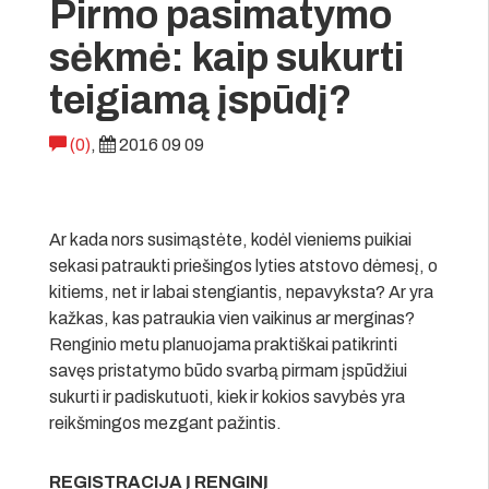
Pirmo pasimatymo
sėkmė: kaip sukurti
teigiamą įspūdį?
(0)
,
2016 09 09
Ar kada nors susimąstėte, kodėl vieniems puikiai
sekasi patraukti priešingos lyties atstovo dėmesį, o
kitiems, net ir labai stengiantis, nepavyksta? Ar yra
kažkas, kas patraukia vien vaikinus ar merginas?
Renginio metu planuojama praktiškai patikrinti
savęs pristatymo būdo svarbą pirmam įspūdžiui
sukurti ir padiskutuoti, kiek ir kokios savybės yra
reikšmingos mezgant pažintis.
REGISTRACIJA Į RENGINĮ