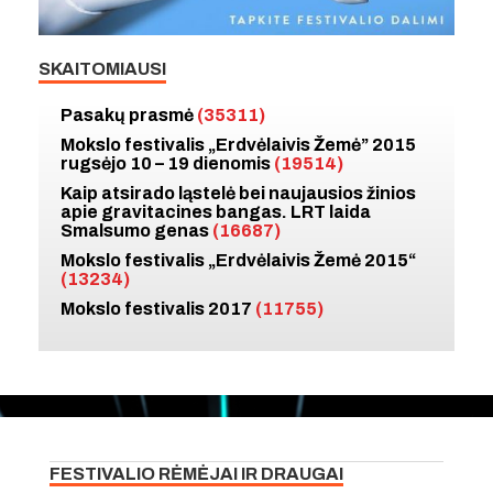
SKAITOMIAUSI
Pasakų prasmė
(35311)
Mokslo festivalis „Erdvėlaivis Žemė” 2015
rugsėjo 10 – 19 dienomis
(19514)
Kaip atsirado ląstelė bei naujausios žinios
apie gravitacines bangas. LRT laida
Smalsumo genas
(16687)
Mokslo festivalis „Erdvėlaivis Žemė 2015“
(13234)
Mokslo festivalis 2017
(11755)
FESTIVALIO RĖMĖJAI IR DRAUGAI