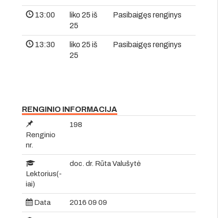
13:00
liko 25 iš
Pasibaigęs renginys
25
13:30
liko 25 iš
Pasibaigęs renginys
25
RENGINIO INFORMACIJA
198
Renginio
nr.
doc. dr. Rūta Valušytė
Lektorius(-
iai)
Data
2016 09 09