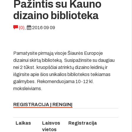
Pažintis su Kauno
dizaino biblioteka
(0)
,
2016 09 09
Pamatysite pirmąją visoje Šiaurės Europoje
dizainui skirtą biblioteką. Susipažinsite su daugiau
nei 2 tūkst. kruopščiai atrinktų dizaino leidinių ir
išgirsite apie šios unikalios bibliotekos teikiamas
galimybes. Rekomenduojama 10-12 kl.
moksleiviams.
REGISTRACIJA Į RENGINĮ
Laikas
Laisvos
Registracija
vietos