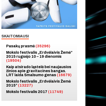
SKAITOMIAUSI
Pasakų prasmė
(35296)
Mokslo festivalis „Erdvėlaivis Žemė”
2015 rugsėjo 10 – 19 dienomis
(19504)
Kaip atsirado ląstelė bei naujausios
žinios apie gravitacines bangas.
LRT laida Smalsumo genas
(16679)
Mokslo festivalis „Erdvėlaivis Žemė
2015“
(13227)
Mokslo festivalis 2017
(11749)