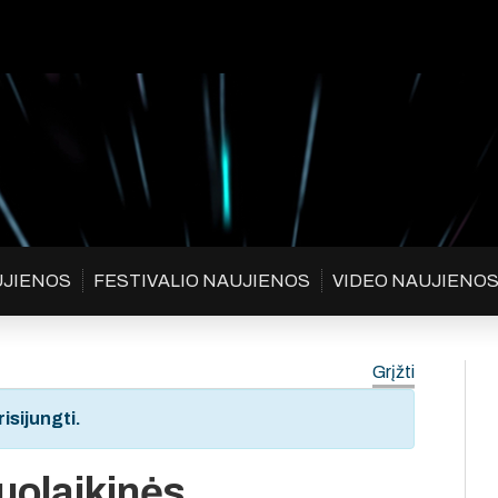
UJIENOS
FESTIVALIO NAUJIENOS
VIDEO NAUJIENO
Grįžti
isijungti.
uolaikinės