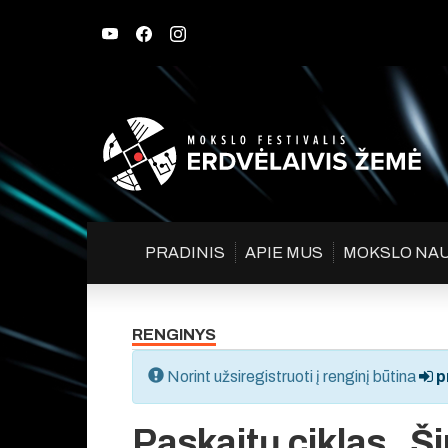
PRADINIS
APIE MUS
MOKSLO NA
RENGINYS
Norint užsiregistruoti į renginį būtina
pr
Paskaitų ciklas „Ši