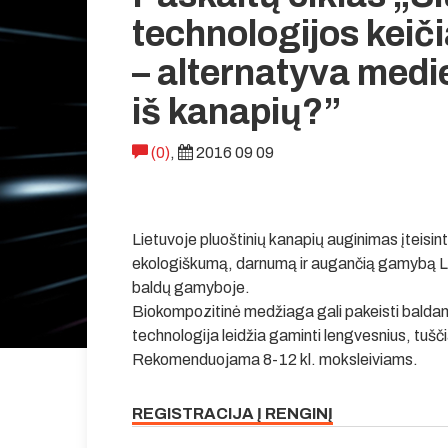
technologijos kei
– alternatyva medie
iš kanapių?”
(0)
,
2016 09 09
Lietuvoje pluoštinių kanapių auginimas įteisint
ekologiškumą, darnumą ir augančią gamybą L
baldų gamyboje.
Biokompozitinė medžiaga gali pakeisti balda
technologija leidžia gaminti lengvesnius, tušči
Rekomenduojama 8-12 kl. moksleiviams.
REGISTRACIJA Į RENGINĮ