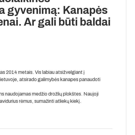
čia gyvenimą: Kanapės
nai. Ar gali būti baldai
as 2014 metais. Vis labiau atsižvelgiant į
ietuvoje, atsirado galimybės kanapes panaudoti
ms naudojamas medžio drožlių plokštes. Naujoji
avidurius rėmus, sumažinti atliekų kiekį.