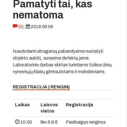
Pamatyti tai, kas
nematoma
(0)
,
2016 09 09
Naudodami ultragarsą pabandysime nustatyti
objekto aukštį, surasime defektą jame.
Laboratorinis darbas skirtas turintiems fizikos žinių
vyresniųjų klasių gimnazistams ir moksleiviams.
REGISTRACIJA Į RENGINĮ
Laikas
Laisvos
Registracija
vietos
10:00
liko 6 iš 6
Pasibaigęs renginys