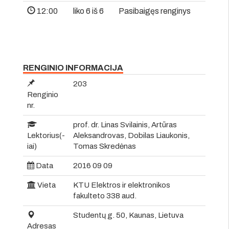
12:00
liko 6 iš 6
Pasibaigęs renginys
RENGINIO INFORMACIJA
203
Renginio
nr.
prof. dr. Linas Svilainis, Artūras
Lektorius(-
Aleksandrovas, Dobilas Liaukonis,
iai)
Tomas Skredėnas
Data
2016 09 09
Vieta
KTU Elektros ir elektronikos
fakulteto 338 aud.
Studentų g. 50, Kaunas, Lietuva
Adresas