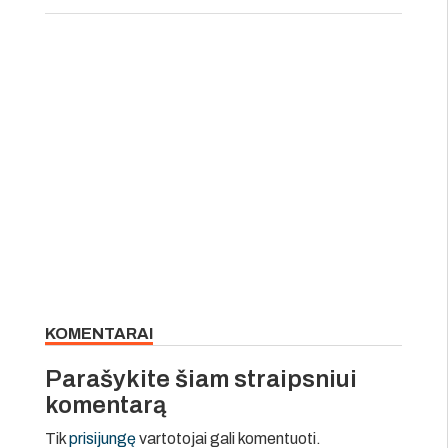
KOMENTARAI
Parašykite šiam straipsniui
komentarą
Tik
prisijungę
vartotojai gali komentuoti.