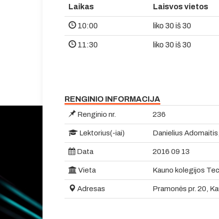
Laikas
Laisvos vietos
10:00
liko 30 iš 30
11:30
liko 30 iš 30
RENGINIO INFORMACIJA
Renginio nr.
236
Lektorius(-iai)
Danielius Adomaitis,
Data
2016 09 13
Vieta
Kauno kolegijos Tech
Adresas
Pramonės pr. 20, Ka