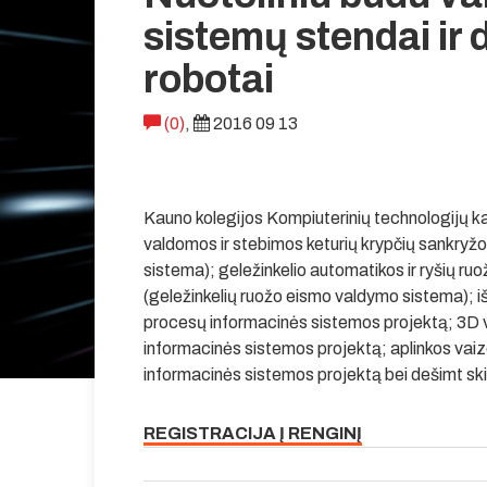
sistemų stendai ir 
robotai
(0)
,
2016 09 13
Kauno kolegijos Kompiuterinių technologijų k
valdomos ir stebimos keturių krypčių sankryž
sistema); geležinkelio automatikos ir ryšių ru
(geležinkelių ruožo eismo valdymo sistema); 
procesų informacinės sistemos projektą; 3D va
informacinės sistemos projektą; aplinkos vai
informacinės sistemos projektą bei dešimt skir
REGISTRACIJA Į RENGINĮ