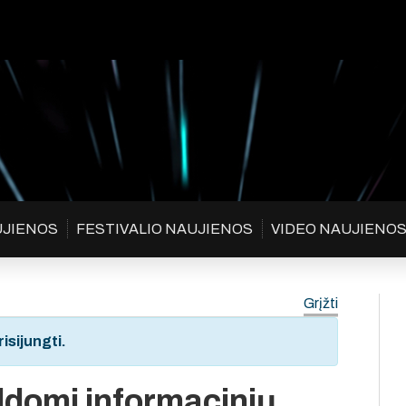
UJIENOS
FESTIVALIO NAUJIENOS
VIDEO NAUJIENO
Grįžti
isijungti.
ldomi informacinių