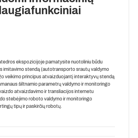
daugiafunkciniai
atedros ekspozicijoje pamatysite nuotoliniu būdu
os imitavimo stendą (autotransporto srautų valdymo
ožo veikimo principus atvaizduojantį interaktyvų stendą
išmanaus šiltnamio parametrų valdymo ir monitoringo
izdo atvaizdavimo ir transliacijos internetu
zdo stebėjimo roboto valdymo ir monitoringo
tingų tipų ir paskirčių robotų.