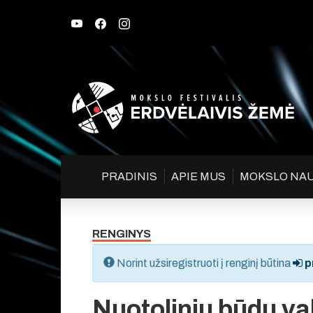
PRADINIS
APIE MUS
MOKSLO NA
RENGINYS
Norint užsiregistruoti į renginį būtina
pr
Nuotoliniu būdu va