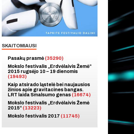
SKAITOMIAUSI
Pasakų prasmė
(35290)
Mokslo festivalis „Erdvėlaivis Žemė”
2015 rugsėjo 10 – 19 dienomis
(19493)
Kaip atsirado ląstelė bei naujausios
žinios apie gravitacines bangas.
LRT laida Smalsumo genas
(16674)
Mokslo festivalis „Erdvėlaivis Žemė
2015“
(13223)
Mokslo festivalis 2017
(11745)