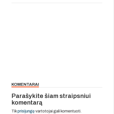
KOMENTARAI
Parašykite šiam straipsniui
komentarą
Tik
prisijungę
vartotojai gali komentuoti.