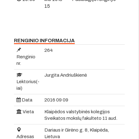
15
RENGINIO INFORMACIJA
264
Renginio
nr.
Jurgita Andriuškienė
Lektorius(-
iai)
Data
2016 09 09
Vieta
Klaipėdos valstybinės kolegijos
Sveikatos mokslų fakulteto 11 aud.
Dariaus ir Girėno g. 8, Klaipėda,
Adresas
Lietuva