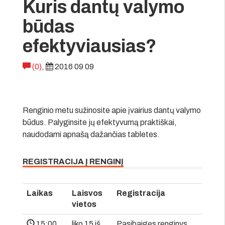
Kuris dantų valymo
būdas
efektyviausias?
(0)
,
2016 09 09
Renginio metu sužinosite apie įvairius dantų valymo
būdus. Palyginsite jų efektyvumą praktiškai,
naudodami apnašą dažančias tabletes.
REGISTRACIJA Į RENGINĮ
Laikas
Laisvos
Registracija
vietos
15:00
liko 15 iš
Pasibaigęs renginys