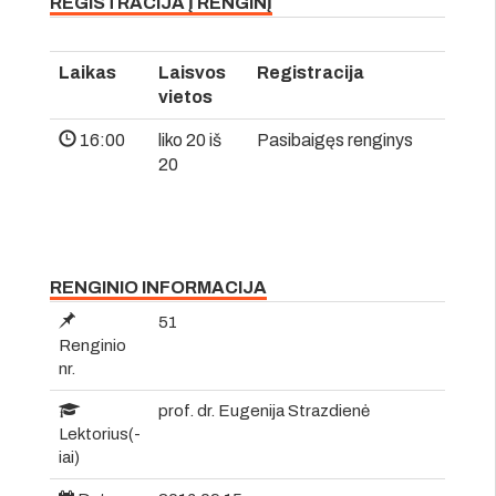
REGISTRACIJA Į RENGINĮ
Laikas
Laisvos
Registracija
vietos
16:00
liko 20 iš
Pasibaigęs renginys
20
RENGINIO INFORMACIJA
51
Renginio
nr.
prof. dr. Eugenija Strazdienė
Lektorius(-
iai)