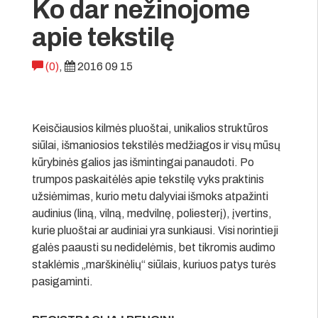
Ko dar nežinojome
apie tekstilę
(0)
,
2016 09 15
Keisčiausios kilmės pluoštai, unikalios struktūros
siūlai, išmaniosios tekstilės medžiagos ir visų mūsų
kūrybinės galios jas išmintingai panaudoti. Po
trumpos paskaitėlės apie tekstilę vyks praktinis
užsiėmimas, kurio metu dalyviai išmoks atpažinti
audinius (liną, vilną, medvilnę, poliesterį), įvertins,
kurie pluoštai ar audiniai yra sunkiausi. Visi norintieji
galės paausti su nedidelėmis, bet tikromis audimo
staklėmis „marškinėlių“ siūlais, kuriuos patys turės
pasigaminti.