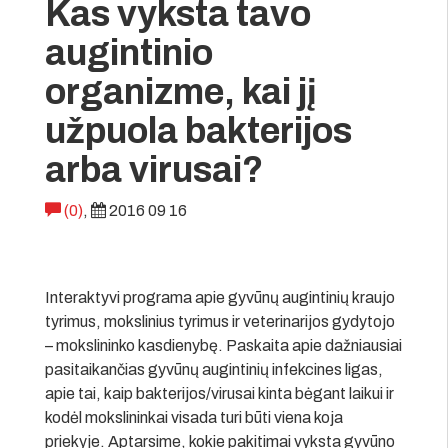
Kas vyksta tavo
augintinio
organizme, kai jį
užpuola bakterijos
arba virusai?
(0)
,
2016 09 16
Interaktyvi programa apie gyvūnų augintinių kraujo
tyrimus, mokslinius tyrimus ir veterinarijos gydytojo
– mokslininko kasdienybę. Paskaita apie dažniausiai
pasitaikančias gyvūnų augintinių infekcines ligas,
apie tai, kaip bakterijos/virusai kinta bėgant laikui ir
kodėl mokslininkai visada turi būti viena koja
priekyje. Aptarsime, kokie pakitimai vyksta gyvūno