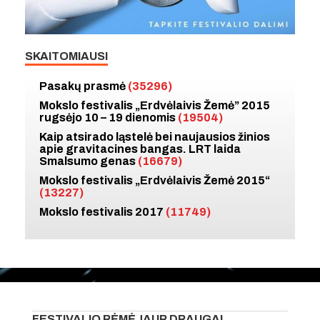
SKAITOMIAUSI
Pasakų prasmė
(35296)
Mokslo festivalis „Erdvėlaivis Žemė” 2015
rugsėjo 10 – 19 dienomis
(19504)
Kaip atsirado ląstelė bei naujausios žinios
apie gravitacines bangas. LRT laida
Smalsumo genas
(16679)
Mokslo festivalis „Erdvėlaivis Žemė 2015“
(13227)
Mokslo festivalis 2017
(11749)
FESTIVALIO RĖMĖJAI IR DRAUGAI