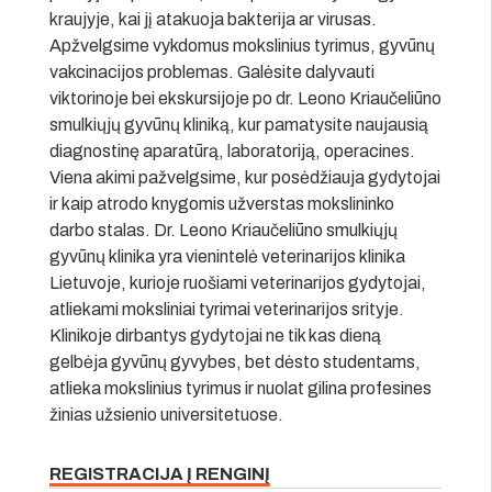
kraujyje, kai jį atakuoja bakterija ar virusas.
Apžvelgsime vykdomus mokslinius tyrimus, gyvūnų
vakcinacijos problemas. Galėsite dalyvauti
viktorinoje bei ekskursijoje po dr. Leono Kriaučeliūno
smulkiųjų gyvūnų kliniką, kur pamatysite naujausią
diagnostinę aparatūrą, laboratoriją, operacines.
Viena akimi pažvelgsime, kur posėdžiauja gydytojai
ir kaip atrodo knygomis užverstas mokslininko
darbo stalas. Dr. Leono Kriaučeliūno smulkiųjų
gyvūnų klinika yra vienintelė veterinarijos klinika
Lietuvoje, kurioje ruošiami veterinarijos gydytojai,
atliekami moksliniai tyrimai veterinarijos srityje.
Klinikoje dirbantys gydytojai ne tik kas dieną
gelbėja gyvūnų gyvybes, bet dėsto studentams,
atlieka mokslinius tyrimus ir nuolat gilina profesines
žinias užsienio universitetuose.
REGISTRACIJA Į RENGINĮ