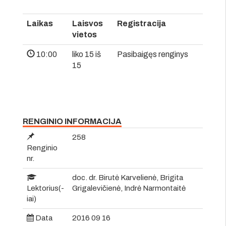
Laikas
Laisvos
Registracija
vietos
10:00
liko 15 iš
Pasibaigęs renginys
15
RENGINIO INFORMACIJA
258
Renginio
nr.
doc. dr. Birutė Karvelienė, Brigita
Lektorius(-
Grigalevičienė, Indrė Narmontaitė
iai)
Data
2016 09 16