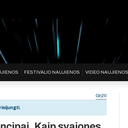
UJIENOS
FESTIVALIO NAUJIENOS
VIDEO NAUJIENO
Grįžti
isijungti.
incipai. Kaip svajones