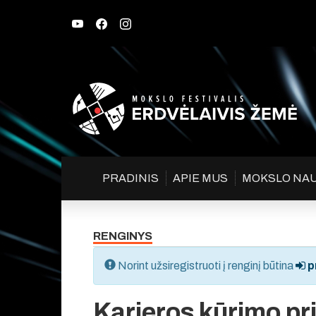
PRADINIS
APIE MUS
MOKSLO NA
RENGINYS
Norint užsiregistruoti į renginį būtina
pr
Karjeros kūrimo pr