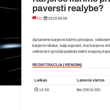
paversti realybe?
(0)
,
2016 09 09
Aptarsime karjeros kūrimo principus. Ieškosim
karjeros tikslus, kaip suprasti, kuri karjeros 
veiksmai ir įpročiai padeda siekti svajonių kar
REGISTRACIJA Į RENGINĮ
Laikas
Laisvos vietos
13:00
liko 200 iš 200