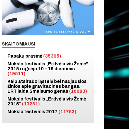
SKAITOMIAUSI
Pasakų prasmė
(35305)
Mokslo festivalis „Erdvėlaivis Žemė”
2015 rugsėjo 10 – 19 dienomis
(19511)
Kaip atsirado ląstelė bei naujausios
žinios apie gravitacines bangas.
LRT laida Smalsumo genas
(16683)
Mokslo festivalis „Erdvėlaivis Žemė
2015“
(13231)
Mokslo festivalis 2017
(11753)