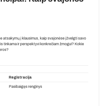
e atsakymų į klausimus, kaip svajonėse įžvelgti savo
sritis tinkama ir perspektyvi konkrečiam žmogui? Kokie
jeros?
Registracija
Pasibaigęs renginys