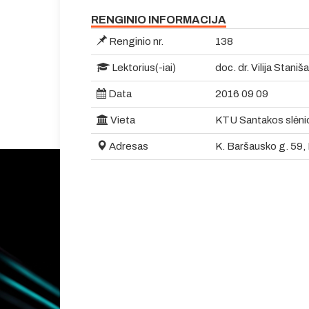
RENGINIO INFORMACIJA
Renginio nr.
138
Lektorius(-iai)
doc. dr. Vilija Stani
Data
2016 09 09
Vieta
KTU Santakos slėnio
Adresas
K. Baršausko g. 59,