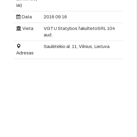
iai)
Data
2016 09 16
Vieta
VGTU Statybos fakultetoSRL 104
aud.
Saulėtekio al. 11, Vilnius, Lietuva
Adresas