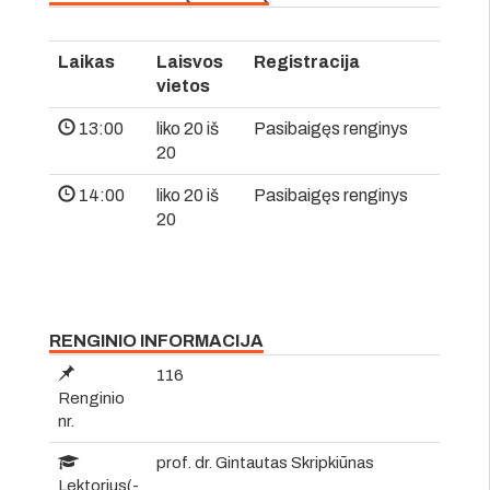
Laikas
Laisvos
Registracija
vietos
13:00
liko 20 iš
Pasibaigęs renginys
20
14:00
liko 20 iš
Pasibaigęs renginys
20
RENGINIO INFORMACIJA
116
Renginio
nr.
prof. dr. Gintautas Skripkiūnas
Lektorius(-