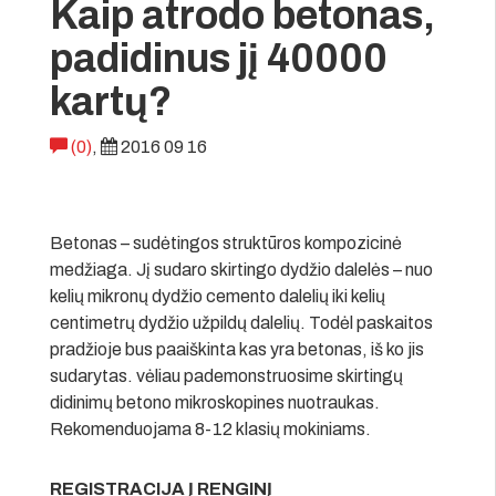
Kaip atrodo betonas,
padidinus jį 40000
kartų?
(0)
,
2016 09 16
Betonas – sudėtingos struktūros kompozicinė
medžiaga. Jį sudaro skirtingo dydžio dalelės – nuo
kelių mikronų dydžio cemento dalelių iki kelių
centimetrų dydžio užpildų dalelių. Todėl paskaitos
pradžioje bus paaiškinta kas yra betonas, iš ko jis
sudarytas. vėliau pademonstruosime skirtingų
didinimų betono mikroskopines nuotraukas.
Rekomenduojama 8-12 klasių mokiniams.
REGISTRACIJA Į RENGINĮ