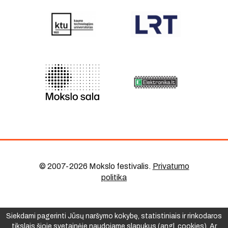
© 2007-2026 Mokslo festivalis
.
Privatumo
politika
Siekdami pagerinti Jūsų naršymo kokybę, statistiniais ir rinkodaros
tikslais šioje svetainėje naudojame slapukus (angl. cookies). Ar