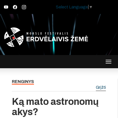
Select Language
▼
Įjungt
navig
RENGINYS
Grįžti
Ką mato astronomų
akys?