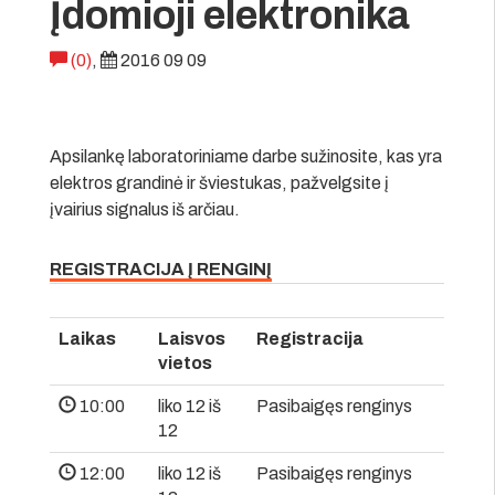
Įdomioji elektronika
(0)
,
2016 09 09
Apsilankę laboratoriniame darbe sužinosite, kas yra
elektros grandinė ir šviestukas, pažvelgsite į
įvairius signalus iš arčiau.
REGISTRACIJA Į RENGINĮ
Laikas
Laisvos
Registracija
vietos
10:00
liko 12 iš
Pasibaigęs renginys
12
12:00
liko 12 iš
Pasibaigęs renginys