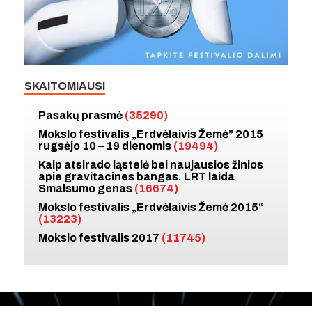
SKAITOMIAUSI
Pasakų prasmė
(35290)
Mokslo festivalis „Erdvėlaivis Žemė” 2015
rugsėjo 10 – 19 dienomis
(19494)
Kaip atsirado ląstelė bei naujausios žinios
apie gravitacines bangas. LRT laida
Smalsumo genas
(16674)
Mokslo festivalis „Erdvėlaivis Žemė 2015“
(13223)
Mokslo festivalis 2017
(11745)