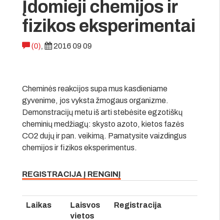
Įdomieji chemijos ir
fizikos eksperimentai
(0)
,
2016 09 09
Cheminės reakcijos supa mus kasdieniame
gyvenime, jos vyksta žmogaus organizme.
Demonstracijų metu iš arti stebėsite egzotiškų
cheminių medžiagų: skysto azoto, kietos fazės
CO2 dujų ir pan. veikimą. Pamatysite vaizdingus
chemijos ir fizikos eksperimentus.
REGISTRACIJA Į RENGINĮ
Laikas
Laisvos
Registracija
vietos