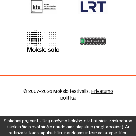
© 2007-2026 Mokslo festivalis
.
Privatumo
politika
Siekdami pagerinti Jūsų naršymo kokybę, statistiniais ir rinkodaros
tikslais šioje svetainėje naudojame slapukus (angl. cookies). Ar
sutinkate, kad slapukai būtų naudojami informacijai apie Jūsų