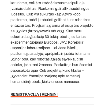
keturiomis, vaikšto ir sėdėdamas manipuliuoja
įvairiais daiktais. Rankomis gali atlikti sudėtingus
judesius. iCub yra sukurtas kaip Atviro kodo
platforma, todėl jį tobulinti gali bet kuris robotikos
entuziastas. Programą galima atsisiųsti iš projekto
saugyklos (http://www.iCub.org). Šiuo metu
sukurta daugiau kaip 30 tokių robotų, su kuriais
eksperimentuojama Europos, JAV, Korėjos ir
Japonijos laboratorijose. Tai viena iš kelių
platformų pasaulyje, aprūpinta ir jautria lietimams
„kūno“ oda, kad robotas galėtų sąveikauti su
aplinka, įskaitant žmones. Paskaitoje bus išsamiai
papasakota apie iCub projektą, kurio tikslas –
įgyvendinti žmonijos svajonę apie asmeninį
humanoidinį robotą kiekvienuose namuose.
REGISTRACIJA Į RENGINĮ