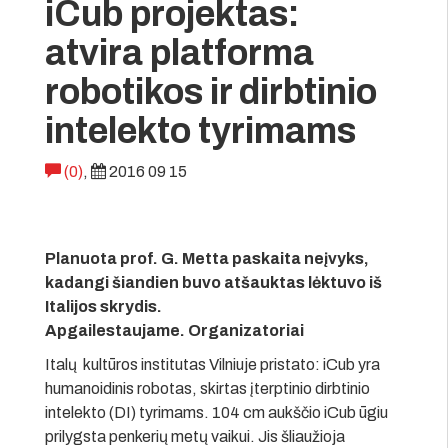
iCub projektas:
atvira platforma
robotikos ir dirbtinio
intelekto tyrimams
(0)
,
2016 09 15
Planuota prof. G. Metta paskaita neįvyks,
kadangi šiandien buvo atšauktas lėktuvo iš
Italijos skrydis.
Apgailestaujame. Organizatoriai
Italų kultūros institutas Vilniuje pristato: iCub yra
humanoidinis robotas, skirtas įterptinio dirbtinio
intelekto (DI) tyrimams. 104 cm aukščio iCub ūgiu
prilygsta penkerių metų vaikui. Jis šliaužioja