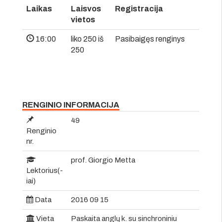
Laikas
Laisvos
Registracija
vietos
16:00
liko 250 iš
Pasibaigęs renginys
250
RENGINIO INFORMACIJA
49
Renginio
nr.
prof. Giorgio Metta
Lektorius(-
iai)
Data
2016 09 15
Vieta
Paskaita anglų k. su sinchroniniu