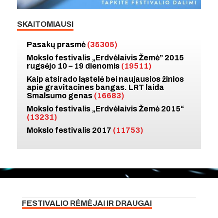
SKAITOMIAUSI
Pasakų prasmė
(35305)
Mokslo festivalis „Erdvėlaivis Žemė” 2015
rugsėjo 10 – 19 dienomis
(19511)
Kaip atsirado ląstelė bei naujausios žinios
apie gravitacines bangas. LRT laida
Smalsumo genas
(16683)
Mokslo festivalis „Erdvėlaivis Žemė 2015“
(13231)
Mokslo festivalis 2017
(11753)
FESTIVALIO RĖMĖJAI IR DRAUGAI