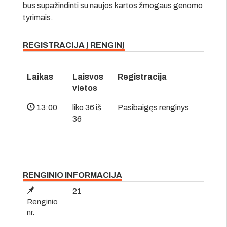
bus supažindinti su naujos kartos žmogaus genomo
tyrimais.
REGISTRACIJA Į RENGINĮ
Laikas
Laisvos
Registracija
vietos
13:00
liko 36 iš
Pasibaigęs renginys
36
RENGINIO INFORMACIJA
21
Renginio
nr.