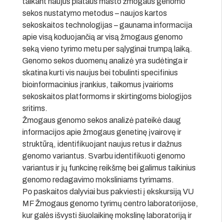
taikant naujus plataus masto žmogaus genomo
sekos nustatymo metodus – naujos kartos
sekoskaitos technologijas – gaunama informacija
apie visą koduojančią ar visą žmogaus genomo
seką vieno tyrimo metu per sąlyginai trumpą laiką.
Genomo sekos duomenų analizė yra sudėtinga ir
skatina kurti vis naujus bei tobulinti specifinius
bioinformacinius įrankius, taikomus įvairioms
sekoskaitos platformoms ir skirtingoms biologijos
sritims.
Žmogaus genomo sekos analizė pateikė daug
informacijos apie žmogaus genetinę įvairovę ir
struktūrą, identifikuojant naujus retus ir dažnus
genomo variantus. Svarbu identifikuoti genomo
variantus ir jų funkcinę reikšmę bei galimus taikinius
genomo redagavimo moksliniams tyrimams.
Po paskaitos dalyviai bus pakviesti į ekskursiją VU
MF Žmogaus genomo tyrimų centro laboratorijose,
kur galės išvysti šiuolaikinę mokslinę laboratoriją ir