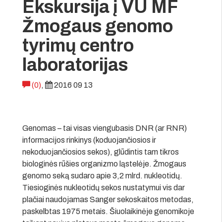
Ekskursija į VU MF
Žmogaus genomo
tyrimų centro
laboratorijas
(0)
,
2016 09 13
Genomas – tai visas viengubasis DNR (ar RNR)
informacijos rinkinys (koduojančiosios ir
nekoduojančiosios sekos), glūdintis tam tikros
biologinės rūšies organizmo ląstelėje. Žmogaus
genomo seką sudaro apie 3,2 mlrd. nukleotidų.
Tiesioginės nukleotidų sekos nustatymui vis dar
plačiai naudojamas Sanger sekoskaitos metodas,
paskelbtas 1975 metais. Šiuolaikinėje genomikoje