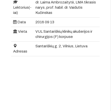
dr. Laima Ambrozaitytė, LMA tikrasis
Lektorius(-
narys, prof. habil. dr. Vaidutis
iai)
Kučinskas
Data
2016 09 13
Vieta
VUL Santariškių klinikų akušerijos ir
chirurgijos (F) korpuse
Santariškių g. 2, Vilnius, Lietuva
Adresas