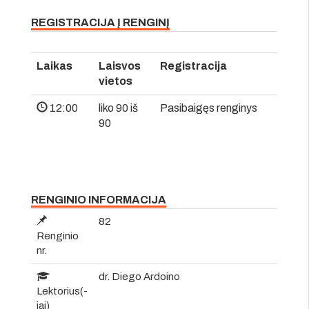
REGISTRACIJA Į RENGINĮ
Laikas
Laisvos
Registracija
vietos
12:00
liko 90 iš
Pasibaigęs renginys
90
RENGINIO INFORMACIJA
82
Renginio
nr.
dr. Diego Ardoino
Lektorius(-
iai)