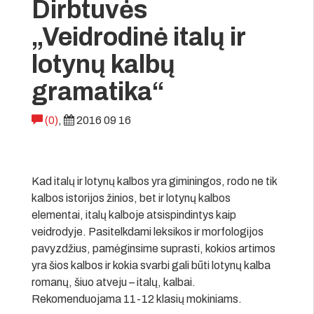
Dirbtuvės
„Veidrodinė italų ir
lotynų kalbų
gramatika“
(0)
,
2016 09 16
Kad italų ir lotynų kalbos yra giminingos, rodo ne tik
kalbos istorijos žinios, bet ir lotynų kalbos
elementai, italų kalboje atsispindintys kaip
veidrodyje. Pasitelkdami leksikos ir morfologijos
pavyzdžius, pamėginsime suprasti, kokios artimos
yra šios kalbos ir kokia svarbi gali būti lotynų kalba
romanų, šiuo atveju – italų, kalbai.
Rekomenduojama 11-12 klasių mokiniams.