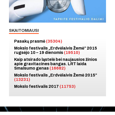
SKAITOMIAUSI
Pasakų prasmė
(35304)
Mokslo festivalis „Erdvėlaivis Žemė” 2015
rugsėjo 10 – 19 dienomis
(19510)
Kaip atsirado ląstelė bei naujausios žinios
apie gravitacines bangas. LRT laida
Smalsumo genas
(16682)
Mokslo festivalis „Erdvėlaivis Žemė 2015“
(13231)
Mokslo festivalis 2017
(11753)