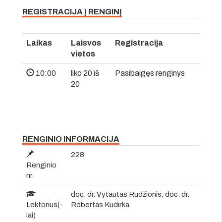
REGISTRACIJA Į RENGINĮ
Laikas
Laisvos
Registracija
vietos
10:00
liko 20 iš
Pasibaigęs renginys
20
RENGINIO INFORMACIJA
228
Renginio
nr.
doc. dr. Vytautas Rudžionis, doc. dr.
Lektorius(-
Robertas Kudirka
iai)