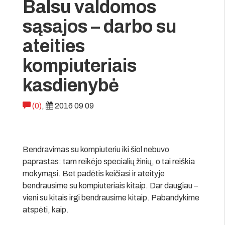
Balsu valdomos
sąsajos – darbo su
ateities
kompiuteriais
kasdienybė
(0)
,
2016 09 09
Bendravimas su kompiuteriu iki šiol nebuvo
paprastas: tam reikėjo specialių žinių, o tai reiškia
mokymąsi. Bet padėtis keičiasi ir ateityje
bendrausime su kompiuteriais kitaip. Dar daugiau –
vieni su kitais irgi bendrausime kitaip. Pabandykime
atspėti, kaip.