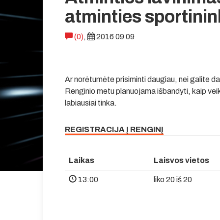
atminties sportini
(0)
,
2016 09 09
Ar norėtumėte prisiminti daugiau, nei galite 
Renginio metu planuojama išbandyti, kaip veikia
labiausiai tinka.
REGISTRACIJA Į RENGINĮ
Laikas
Laisvos vietos
13:00
liko 20 iš 20