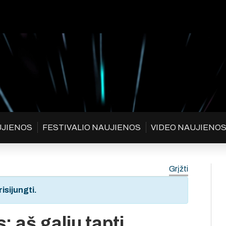
UJIENOS
FESTIVALIO NAUJIENOS
VIDEO NAUJIENO
Grįžti
isijungti.
: aš galiu tapti