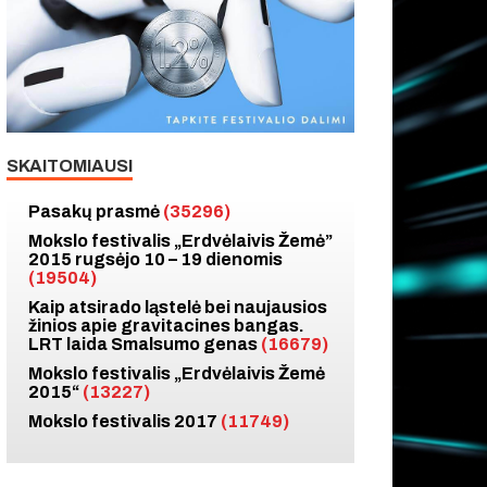
SKAITOMIAUSI
Pasakų prasmė
(35296)
Mokslo festivalis „Erdvėlaivis Žemė”
2015 rugsėjo 10 – 19 dienomis
(19504)
Kaip atsirado ląstelė bei naujausios
žinios apie gravitacines bangas.
LRT laida Smalsumo genas
(16679)
Mokslo festivalis „Erdvėlaivis Žemė
2015“
(13227)
Mokslo festivalis 2017
(11749)