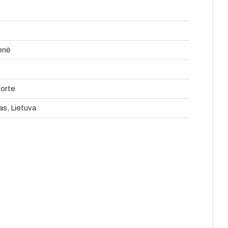
ienė
forte
as, Lietuva