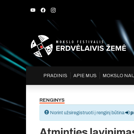
PRADINIS
APIE MUS
MOKSLO NA
RENGINYS
Norint užsiregistruoti į renginį būtina
pr
Atminties lavinimas