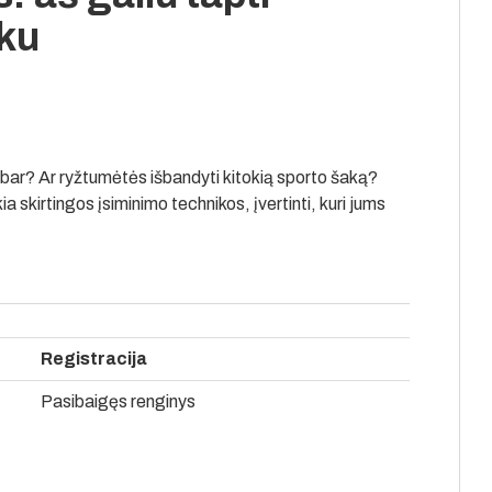
nku
dabar? Ar ryžtumėtės išbandyti kitokią sporto šaką?
 skirtingos įsiminimo technikos, įvertinti, kuri jums
Registracija
Pasibaigęs renginys