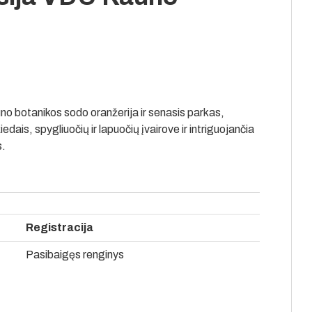
uno botanikos sodo oranžerija ir senasis parkas,
edais, spygliuočių ir lapuočių įvairove ir intriguojančia
s.
Registracija
Pasibaigęs renginys