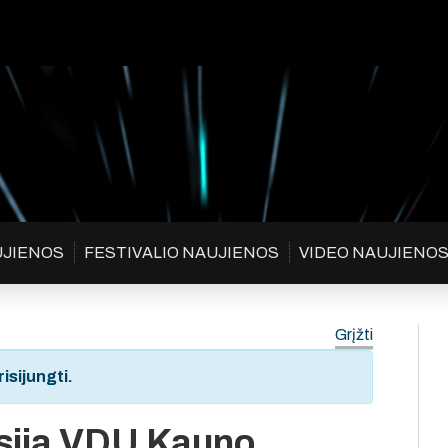
UJIENOS
FESTIVALIO NAUJIENOS
VIDEO NAUJIENO
Grįžti
isijungti.
sija VDU Kauno