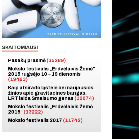
SKAITOMIAUSI
Pasakų prasmė
(35289)
Mokslo festivalis „Erdvėlaivis Žemė”
2015 rugsėjo 10 – 19 dienomis
(19493)
Kaip atsirado ląstelė bei naujausios
žinios apie gravitacines bangas.
LRT laida Smalsumo genas
(16674)
Mokslo festivalis „Erdvėlaivis Žemė
2015“
(13222)
Mokslo festivalis 2017
(11742)