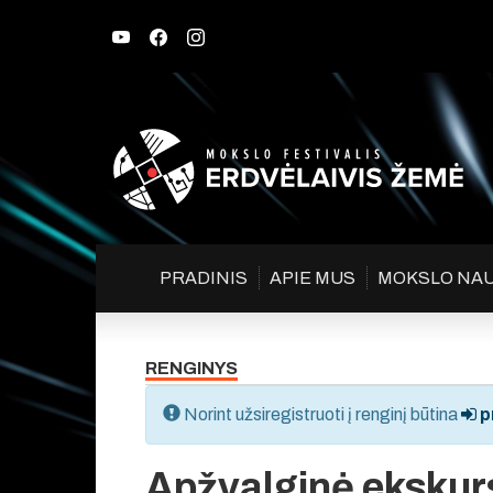
PRADINIS
APIE MUS
MOKSLO NA
RENGINYS
Norint užsiregistruoti į renginį būtina
pr
Apžvalginė ekskur