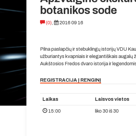
botanikos sode
(0)
,
2016 09 16
Pilna paslapčių ir stebuklingų istorijų VDU Ka
užburiantys kvapniais ir elegantiškais augalų ži
Aukštosios Fredos dvaro istorija ir legendomi
REGISTRACIJA Į RENGINĮ
Laikas
Laisvos vietos
15:00
liko 30 iš 30