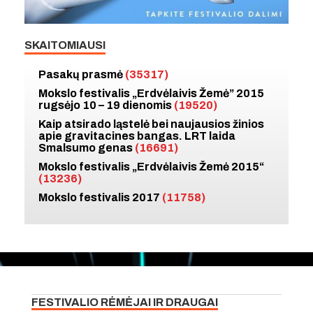
SKAITOMIAUSI
Pasakų prasmė
(35317)
Mokslo festivalis „Erdvėlaivis Žemė” 2015
rugsėjo 10 – 19 dienomis
(19520)
Kaip atsirado ląstelė bei naujausios žinios
apie gravitacines bangas. LRT laida
Smalsumo genas
(16691)
Mokslo festivalis „Erdvėlaivis Žemė 2015“
(13236)
Mokslo festivalis 2017
(11758)
FESTIVALIO RĖMĖJAI IR DRAUGAI