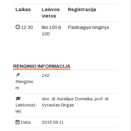
Laikas
Laisvos
Registracija
vietos
12:30
liko 100 iš
Pasibaigęs renginys
100
RENGINIO INFORMACIJA
142
Renginio
nr.
doc. dr. Aurelijus Domeika, prof. dr.
Lektorius(-
Vytautas Grigas
iai)
Data
2015 09 11