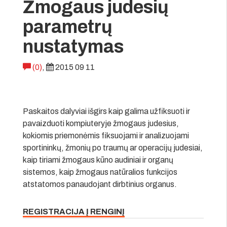
Žmogaus judesių
parametrų
nustatymas
(0)
,
2015 09 11
Paskaitos dalyviai išgirs kaip galima užfiksuoti ir
pavaizduoti kompiuteryje žmogaus judesius,
kokiomis priemonėmis fiksuojami ir analizuojami
sportininkų, žmonių po traumų ar operacijų judesiai,
kaip tiriami žmogaus kūno audiniai ir organų
sistemos, kaip žmogaus natūralios funkcijos
atstatomos panaudojant dirbtinius organus.
REGISTRACIJA Į RENGINĮ