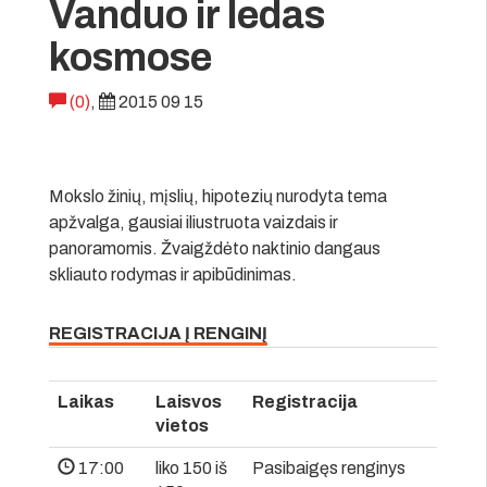
Vanduo ir ledas
kosmose
(0)
,
2015 09 15
Mokslo žinių, mįslių, hipotezių nurodyta tema
apžvalga, gausiai iliustruota vaizdais ir
panoramomis. Žvaigždėto naktinio dangaus
skliauto rodymas ir apibūdinimas.
REGISTRACIJA Į RENGINĮ
Laikas
Laisvos
Registracija
vietos
17:00
liko 150 iš
Pasibaigęs renginys