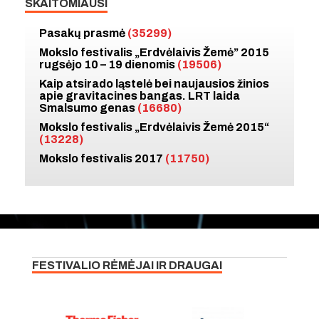
SKAITOMIAUSI
Pasakų prasmė
(35299)
Mokslo festivalis „Erdvėlaivis Žemė” 2015
rugsėjo 10 – 19 dienomis
(19506)
Kaip atsirado ląstelė bei naujausios žinios
apie gravitacines bangas. LRT laida
Smalsumo genas
(16680)
Mokslo festivalis „Erdvėlaivis Žemė 2015“
(13228)
Mokslo festivalis 2017
(11750)
FESTIVALIO RĖMĖJAI IR DRAUGAI