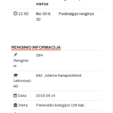
vietos
12:50
liko 30 iš
Pasibaigęs renginys
30
RENGINIO INFORMACIJA
284
Renginio
nr.
lekt. Jolanta Kanapeckienė
Lektorius(-
iai)
Data
2015 09 14
Vieta
Panevėžio kolegijos 126 kab.