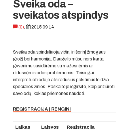
Sveika oda –
sveikatos atspindys
(0)
,
2015 09 14
Sveika oda spinduliuoja vidinį ir išorinį žmogaus
grožį bei harmoniją. Daugelis mūsų nors kartą
gyvenime susidūrėme su mažesnėmis ar
didesnėmis odos problemomis. Teisingai
interpretuoti odoje atsiradusius pakitimus leidžia
specialios žinios. Paskaitoje išgirsite, kaip prižiūrėti
savo odą, kokias priemones naudoti.
REGISTRACIJA Į RENGINĮ
Laikas
Laisvos
Registracija